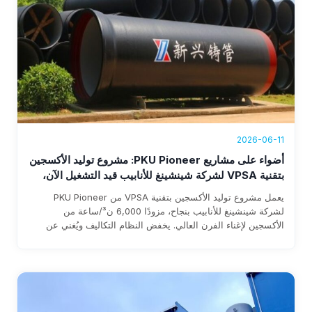
2026-06-11
أضواء على مشاريع PKU Pioneer: مشروع توليد الأكسجين
بتقنية VPSA لشركة شينشينغ للأنابيب قيد التشغيل الآن،
محققًا إيرادات سنوية تتجاوز 1.76 مليون دولار
يعمل مشروع توليد الأكسجين بتقنية VPSA من PKU Pioneer
لشركة شينشينغ للأنابيب بنجاح، مزودًا 6,000 ن³/ساعة من
الأكسجين لإغناء الفرن العالي. يخفض النظام التكاليف ويُغني عن
الاعتماد على الأكسجين السائل ويوفر إيرادات سنوية تزيد عن 1.76
مليون دولار، مع استرداد متوقع للاستثمار خلال ثلاث سنوات.