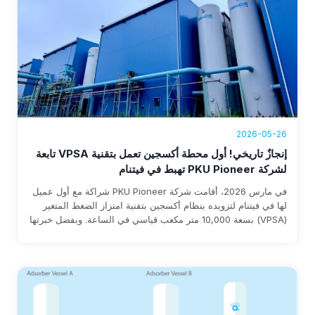
2026-05-26
إنجازٌ تاريخي! أول محطة أكسجين تعمل بتقنية VPSA تابعة
لشركة PKU Pioneer تهبط في فيتنام
في مارس 2026، أقامت شركة PKU Pioneer شراكة مع أول عميل
لها في فيتنام لتزويده بنظام أكسجين بتقنية امتزاز الضغط المتغير
(VPSA) بسعة 10,000 متر مكعب قياسي في الساعة. وبفضل خبرتها
التي تزيد عن 25 عامًا وقاعدة عملائها العالمية في قطاع الصلب التي
تضم أكثر من 100 عميل، تضمن الشركة سرعة التنفيذ، واستهلاكًا
للطاقة لا يتجاوز 0.3 كيلوواط ساعة لكل متر مكعب قياسي، وتوفيرًا
سنويًا يتراوح بين 1 و8 ملايين دولار.