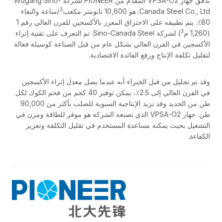
تدفق جهاز VPSA-O2 المقدم من PIONEER لشركة Wugang Sino-
3
Canada Steel Co., Ltd. هو 10,600 نانومتر مكعب
/ساعة والنقاء
80٪. يتم تطبيقه على الاحتراق المعزز بالأكسجين للفرن العالي رقم 1
3
(1,260 م
) لشركة Sino-Canada Steel. تم التعرف على تقنية إثراء
الأكسجين في الفرن العالي بشكل عام من قبل الصناعة كوسيلة فعالة
لتقليل تكلفة الإنتاج ورفع الفائدة الاقتصادية.
وقد تم تحليل من قبل الخبراء أنه عندما يصل معدل إثراء الأكسجين
في الفرن العالي إلى 2.5٪، يمكن توفير 40 كجم من فحم الكوك لكل
طن من الحديد وقد تزيد الإنتاجية السنوية للصلب بأكثر من 90,000
طن. جهاز VPSA-O2 الذي تصنعه الشركة هو موفر للطاقة ومرن في
التشغيل بحيث يمكنه مساعدة المستخدم في تقليل التكلفة وتعزيز
الكفاءة.