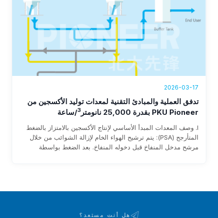
2026-03-17
تدفق العملية والمبادئ التقنية لمعدات توليد الأكسجين من
3
PKU Pioneer بقدرة 25,000 نانومتر
/ساعة
I. وصف المعدات المبدأ الأساسي لإنتاج الأكسجين بالامتزاز بالضغط
المتأرجح (PSA): يتم ترشيح الهواء الخام لإزالة الشوائب من خلال
مرشح مدخل المنفاخ قبل دخوله المنفاخ. بعد الضغط بواسطة
المنفاخ، يدخل إلى طبقة الممتز عبر الأنابيب وصمامات التبديل
الهوائية. يتم امتصاص الرطوبة وثاني أكسيد الكربون في الهواء
الخام…
هل أنت مستعد؟