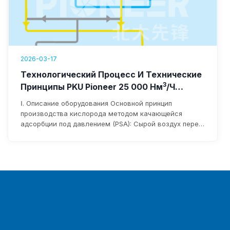
2026-03-17
Технологический Процесс И Технические
3
Принципы PKU Pioneer 25 000 Нм
/ч
Оборудование Для Производства
Ⅰ. Описание оборудования Основной принцип
Кислорода
производства кислорода методом качающейся
адсорбции под давлением (PSA): Сырой воздух перед
поступлением в воздуходувку фильтруется для
удаления примесей через фильтр на входе в
воздуходувку. После нагнетания давления
воздуходувкой он поступает в слой адсорбента по
трубопроводам и пневматическим переключающим
клапанам. Влага и углекислый газ, содержащиеся в
сыром воздухе, адсорбируются...