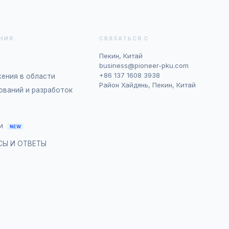
НИЯ
СВЯЗАТЬСЯ С
Пекин, Китай
business@pioneer-pku.com
+86 137 1608 3938
ения в области
Район Хайдянь, Пекин, Китай
ований и разработок
и
NEW
СЫ И ОТВЕТЫ