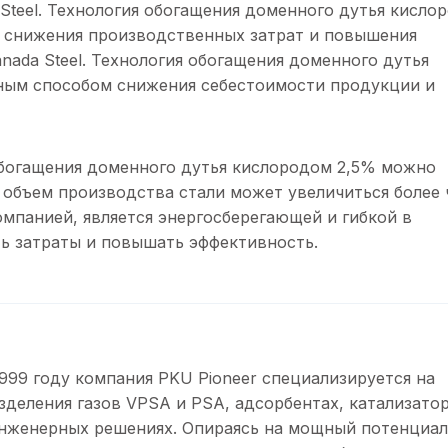
 Steel. Технология обогащения доменного дутья кисло
б снижения производственных затрат и повышения
anada Steel. Технология обогащения доменного дутья
ным способом снижения себестоимости продукции и
обогащения доменного дутья кислородом 2,5% можно
й объем производства стали может увеличиться более 
омпанией, является энергосберегающей и гибкой в
ть затраты и повышать эффективность.
999 году компания PKU Pioneer специализируется на
зделения газов VPSA и PSA, адсорбентах, катализатор
нженерных решениях. Опираясь на мощный потенциа