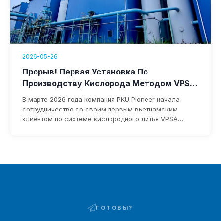
2026-05-26
Прорыв! Первая Установка По
Производству Кислорода Методом VPSA
Компании PKU Pioneer Приземлилась Во
В марте 2026 года компания PKU Pioneer начала
Вьетнаме.
сотрудничество со своим первым вьетнамским
клиентом по системе кислородного литья VPSA
производительностью 10 000 Нм³/ч. Обладая более
чем 25-летним опытом и более чем 100 глобальными
клиентами из сталелитейной отрасли, компания
обеспечивает быстрое внедрение, потребление
электроэнергии менее 0,3 кВт·ч/Нм³ и ежегодную
экономию в размере 1-8 миллионов долларов.
ГОТОВЫ?