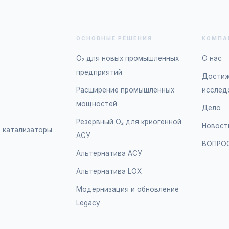
ОСНОВНЫЕ РЕШЕНИЯ
КОМПА
O₂ для новых промышленных
О нас
предприятий
Достиж
Расширение промышленных
исслед
мощностей
Дело
Резервный O₂ для криогенной
Новост
 катализаторы
АСУ
ВОПРО
Альтернатива АСУ
Альтернатива LOX
Модернизация и обновление
Legacy