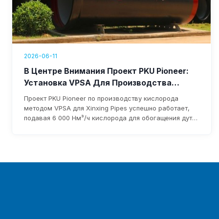
2026-06-11
В Центре Внимания Проект PKU Pioneer:
Установка VPSA Для Производства
Кислорода Для Xinxing Pipes Запущена В
Проект PKU Pioneer по производству кислорода
Эксплуатацию И Приносит Более 1,76 Млн
методом VPSA для Xinxing Pipes успешно работает,
Долларов США Годового Дохода
подавая 6 000 Нм³/ч кислорода для обогащения дутья
доменной печи. Система снижает затраты, устраняет
зависимость от жидкого кислорода и приносит
более 1,76 млн долларов годового дохода;
ожидаемая окупаемость инвестиций — в течение
трех лет.