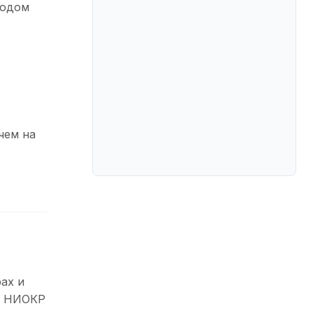
родом
чем на
ах и
л НИОКР