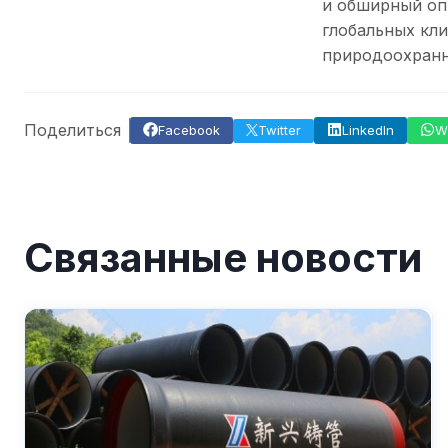
и обширный оп
глобальных кли
природоохранн
Поделиться
Facebook
Twitter
LinkedIn
W
Связанные новости