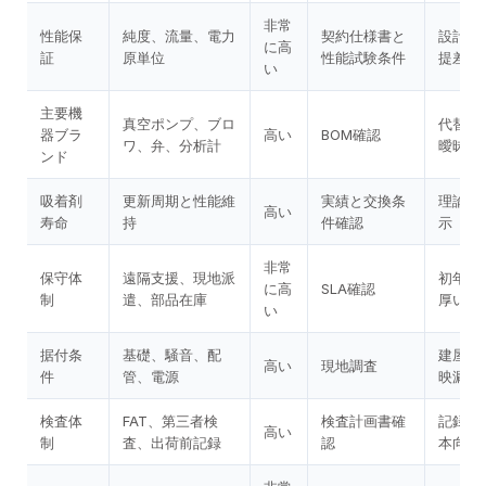
非常
性能保
純度、流量、電力
契約仕様書と
設計条
に高
証
原単位
性能試験条件
提差
い
主要機
真空ポンプ、ブロ
代替品
器ブラ
高い
BOM確認
ワ、弁、分析計
曖昧
ンド
吸着剤
更新周期と性能維
実績と交換条
理論値
高い
寿命
持
件確認
示
非常
保守体
遠隔支援、現地派
初年度
に高
SLA確認
制
遣、部品在庫
厚いケ
い
据付条
基礎、騒音、配
建屋制
高い
現地調査
件
管、電源
映漏れ
検査体
FAT、第三者検
検査計画書確
記録様
高い
制
査、出荷前記録
認
本向け