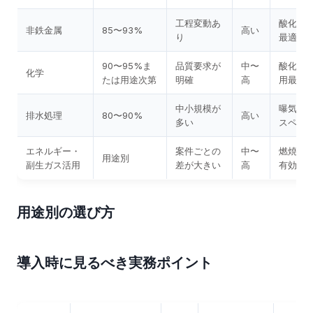
工程変動あ
酸化・
非鉄金属
85〜93%
高い
り
最適化
90〜95%ま
品質要求が
中〜
酸化反
化学
たは用途次第
明確
高
用最適
中小規模が
曝気効
排水処理
80〜90%
高い
多い
スペー
エネルギー・
案件ごとの
中〜
燃焼最
用途別
副生ガス活用
差が大きい
高
有効利
用途別の選び方
導入時に見るべき実務ポイント