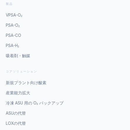
ます。特に大型VPSA設備では、交換作業の段取りと再立
ます。したがって、2030年までの調達では、早期仕様確
製品
ています。2026年に向けては、単純な本体価格比較だけ
上げの確実性が収益性に直結します。VPSAで使われる吸
定、複数社相見積もり、エネルギー消費保証の比較が重要
でなく、kWh/Nm³、吸着剤寿命、起動時間、25〜100％負
着剤は、主にリチウム系分子ふるい、高性能ゼオライト
VPSA-O₂
です。このチャートは、日本の酸素発生装置市場が2026
荷での追従性、遠隔監視、予防保全、更新部品の調達性ま
系、用途特化型の混合層構成に分かれます。日本では、省
年以降、緩やかでも継続的に拡大する前提を示していま
で含めた総保有コストで評価する案件が主流になります。
PSA-O₂
エネ志向が強いため、単価が高くても酸素回収率に優れる
す。増加の中心は、老朽設備の更新、省エネ対応、液体酸
日本の購買担当者は、JISに近い設計思想、電装品の信頼
リチウム系グレードが注目されやすい一方、負荷変動が大
素代替、BCP強化です。特に製造業集積地では、設備停止
PSA-CO
性、保守マニュアルの整備、現地試運転支援、トラブル時
きくない設備では、よりバランス型の構成が選ばれること
リスクを減らしながらランニングコストを制御できるオン
の応答速度を重視するため、単価だけで決定される市場で
もあります。製品タイプ主な特徴向く用途価格帯の傾向リ
PSA-H₂
サイト設備への投資が続くと考えられます。日本市場で主
はありません。その一方で、大型設備では海外調達による
チウム系分子ふるい高選択性、低電力化に有利中大型
に検討される方式はPSAとVPSAです。PSAは中小容量や
吸着剤・触媒
価格差が無視できず、特に大流量VPSA分野では国際入札
VPSA酸素装置比較的高いナトリウム系ゼオライト価格を
高純度寄りの用途に向き、比較的コンパクトで、病院、研
の重要性が高まっています。酸素発生装置 価格をNm³/h単
抑えやすい小中規模、予算重視案件比較的低い混合層設計
究施設、中小工場、養殖、水処理で採用しやすい方式で
位で評価する場合、日本市場では「装置の総額 ÷ 定格酸素
入口空気条件への適応性が高い負荷変動が大きい設備中程
コアソリューション
す。VPSAは大容量・低電力志向の工業用途に強く、製
流量」で単純比較するだけでは不十分です。理由は、同じ
度高耐久グレード粉化抑制、長寿命化高稼働率プラント中
鉄、ガラス、化学、非鉄など連続運転が重視される現場で
100Nm³/hでも酸素純度90％と93％、吐出圧力0.3MPaと
新規プラント向け酸素
高高純度対応グレード純度安定を重視医療周辺、特殊工程
優位性があります。極低温空気分離と比べると、VPSAや
0.6MPa、屋内設置と屋外防錆仕様、フルターンキーと本
中高更新専用互換グレード既設塔への適合を優先レトロフ
PSAは初期投資や立上げ時間の面で有利なケースが多く、
産業能力拡大
体供給のみで見積金額が大きく変わるためです。そこで、
ィット案件中程度選び方の要点は、設備容量、必要純度、
液体酸素の受入設備が不要になる点も評価されています。
ここでは実務で使いやすいように、代表的な容量帯ごとの
年間稼働時間、地域の電力単価、停止許容時間の五つで
冷凍 ASU 用の O₂ バックアップ
価格比較の際には、単位時間当たりの酸素量だけでなく、
概算レンジを示します。容量帯主方式想定純度概算価格帯
す。北海道や東北の寒冷地、瀬戸内の安定稼働型工場、関
純度、露点、圧力、稼働率、負荷追従性、保守性を合わせ
ASUの代替
Nm³/hあたりの目安主な用途5〜20Nm³/hPSA90〜
東湾岸の高負荷連続運転ラインでは、求める吸着剤特性が
て見る必要があります。例えば、製鉄向けの酸素富化では
95％300万〜900万円15万〜45万円研究、医療補助、小規
少しずつ異なります。吸着剤価格動向を追うだけでなく、
LOXの代替
超高純度よりも安定供給量と電力効率が重視され、病院で
模加工20〜60Nm³/hPSA90〜95％700万〜2,000万円11.5
自社用途に最適なグレードを明確にすることが重要です。