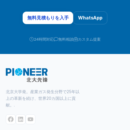
サプライヤーも有力です。特に中国系の実績あるメーカー
見積価格が安くても、到着ロットの品質ばらつきが大きい
た、脱炭素政策の進展も市場に影響します。省エネ補助金
は、装置コスト、短納期、大型VPSAの経験値で費用対効
と性能保証が取りにくくなる点です。特に高負荷運転を行
や設備更新投資が進む中で、電力消費の低い酸素製造方
果が高い場合があり、国内調達一択ではなく比較見積もり
う製鉄やガラス用途では、少しの性能差が年間数百万円か
無料見積もりを入手
WhatsApp
式、既存燃焼設備の酸素富化、排ガス利用を伴うプロセス
を取る価値があります。小型PSAの目安：おおむね5〜
ら数千万円規模の電力差に転化し得ます。したがって、価
改良への関心が高まっています。価格予測は単純な値上が
60Nm³/hで、研究設備、小規模医療、ラボ、金属加工向け
格だけではなく、実機実績、塔径との相性、粒度分布、か
りだけではなく、省エネ性能が高い装置ほど採用されやす
に向く 中型PSAの目安：おおむね60〜500Nm³/hで、排水
さ密度、破砕強度、水分管理、保証条件を確認することが
く、結果として高効率機の比率が上がるという構造変化を
24時間対応
無料相談
カスタム提案
処理、小型炉、食品・養殖・一般工場向けに向く 大型
重要です。コスト項目内容VPSAへの影響日本での注意点
伴います。日本向け酸素発生装置の価格は、2026年から
VPSAの目安：おおむね500〜100,000Nm³/h超で、製鉄、
原材料費リチウム化合物、ゼオライト原料、結合材吸着剤
2030年にかけて、標準仕様のPSA装置で年率2%から4%
ガラス、非鉄、化学、燃焼改善向けに向く 価格を左右する
単価の基礎を形成国際市況と為替の変動を受けやすい製造
程度、中大型VPSA装置で年率3%から6%程度の上昇を基
主因：純度、圧力、コンプレッサー範囲、乾燥機、バッフ
費成形、焼成、選別、乾燥、品質検査耐久性と性能安定に
本シナリオとして見るのが現実的です。ただし、国際物流
ァータンク、制御盤、日本仕様電機、騒音基準、据付工事
直結安価品は選別率が低い場合がある物流費海上輸送、港
が落ち着く局面や、中国・アジア系供給網の競争が強まる
最短の判断基準：1日20時間以上の高稼働かつ液体酸素の
湾費、国内配送総調達額に上乗せ横浜港、神戸港、名古屋
局面では、装置本体価格が抑えられる可能性があります。
購入量が大きい工場は、自家発生化の投資回収を検討しや
港の活用が多い在庫費安全在庫、倉庫保管、湿度管理緊急
一方で、日本国内の据付工事費、配管工事、電気工事、試
すい 日本の産業用酸素市場では、従来の液体酸素購入と貯
交換の可否に影響梅雨時期の保管条件管理が重要技術対応
運転費は下がりにくく、トータルの案件価格を押し上げや
槽供給に加え、工場内で必要量を自家製造するオンサイト
北京大学発。産業ガス発生分野で25年以
費充填設計、性能確認、現地指導更新時の失敗リスクを低
すい構造です。小型から中型の病院・研究施設・小規模工
型装置への関心が継続的に高まっています。背景には、エ
上の革新を続け、世界20カ国以上に貢
減国内現場対応の有無が差になる停止損失交換期間中の生
場向けでは、需要の底堅さから価格は比較的安定します。
ネルギーコストの平準化ニーズ、物流コスト上昇、サプラ
献。.
産影響実質コストを大きく押し上げる製鉄・ガラスでは特
大型の製鉄、ガラス、化学用途では、個別設計比率が高
イチェーンの安定確保、CO2排出削減要求、そしてBCP対
に重い要素この表から分かる通り、日本で吸着剤価格動向
く、ブロワ、真空ポンプ、制御システム、建屋、基礎、酸
応があります。特に湾岸工業地帯である京浜、京葉、中
を検討する際には、仕入れ単価だけでなく、物流・保管・
素バッファタンク、バックアップ供給まで含めた総額差が
京、阪神、瀬戸内、北九州の各地域では、燃焼改善、酸素
現場対応・停止損失まで含めた総コストで見る必要があり
大きくなるため、同じ能力でも案件ごとの価格差が発生し
富化、排ガス再利用、炉効率改善を目的とした案件が増え