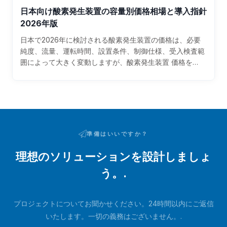
認証対応と強い事前提案・アフターサポートを備えた国際
体の圧縮動力、真空ポンプ負荷、酸素収率、メンテナンス
日本向け酸素発生装置の容量別価格相場と導入指針
サプライヤー、特に中国系の実績あるメーカーも、費用対
頻度に影響するため、事実上の基幹部材です。特に電力単
2026年版
効果の面で有力な選択肢になります。日本の酸素発生装置
価が高止まりしやすい日本では、吸着剤グレードの良し悪
市場は、単なる医療用途だけでなく、製鉄、非鉄、ガラ
日本で2026年に検討される酸素発生装置の価格は、必要
しが年間の運転費差を大きく生みます。また、日本の顧客
ス、化学、排水処理、水産、紙パルプ、半導体、研究施設
純度、流量、運転時間、設置条件、制御仕様、受入検査範
は単なる装置売買ではなく、予備品供給、据付指導、立上
まで広く広がっています。とくに京浜工業地帯、名古屋
囲によって大きく変動しますが、酸素発生装置 価格を
げ、性能保証、保守教育を重視する傾向があります。その
圏、阪神工業地帯、北九州、瀬戸内沿岸では、既存の液体
Nm³/hあたりの設備規模で見ると、一般に小型ほど単価が
ため、VPSA酸素装置の技術情報のように、装置仕様と吸
酸素調達コストや物流制約を見直し、現場で酸素を自家製
高く、大型VPSAほど単価が下がる傾向があります。実務
着剤選定を一体で提示できるサプライヤーが有利です。さ
造する動きが強まっています。横浜港、名古屋港、神戸
上の目安として、PSAの小中型機では数百万円台から数千
らに、横浜港、神戸港、名古屋港、博多港といった主要港
港、博多港といった主要港湾に近い工場では輸入機器の搬
万円台、大型VPSAでは数億円規模まで広がります。80〜
湾を通じた輸入手配のしやすさも、国際調達における重要
入も比較的進めやすい一方、内陸の工場では据付工事と保
93％前後の酸素を大量に連続使用するならVPSA、より高
要因です。吸着剤価格動向がVPSAコストに与える影響
守体制の確保が価格と同じくらい重要です。2026年以降
純度で比較的小〜中容量ならPSAが有力です。日本では製
は、初期導入費、運転費、保守費、更新費の四つに分けて
準備はいいですか？
の価格形成を左右する要因は、設備構成と外部環境の双方
鉄、ガラス、非鉄、排水処理、医療関連、燃焼改善設備向
考えると分かりやすくなります。初期導入費では、塔内へ
にあります。設備面では、吸着剤の性能、コンプレッサー
け需要が強く、東京、横浜、名古屋、大阪、神戸、北九
理想のソリューションを設計しましょ
の充填量が大きいほど吸着剤の単価差が総額に効きます。
や真空ポンプのブランド、酸素純度の設計値、自動化レベ
州、千葉、川崎、堺、福山などの工業集積地で案件が多く
運転費では、同じ酸素純度を確保するために必要なサイク
ル、遠隔監視の有無、騒音対策、耐震対応、JISや電気安
う。.
見られます。日本で比較対象になりやすい企業としては、
ル条件が変わり、電力負荷に差が出ます。保守費では、粉
全への適合が見積額に直結します。外部環境では、鋼材価
エア・ウォーター、岩谷産業、大陽日酸、巴商会、荏原製
化しにくさや圧力損失の上昇度がフィルター交換や配管洗
格、電装部品の調達、為替、国内据付人件費、電力料金、
作所、また海外技術を活用した案件では現地仕様対応が可
浄の頻度に影響します。更新費では、耐用年数が短い吸着
海上運賃、保険料などが大きく影響します。結果として、
プロジェクトについてお聞かせください。24時間以内にご返信
能なEPC企業や産業ガス機器商社が挙がります。加えて、
剤を選ぶと、停止ロスも含めて結果的に高くつくことがあ
日本市場では本体価格だけを見るより、納入後5年から10
いたします。一切の義務はございません。.
日本向け認証、据付支援、試運転、保守体制を備えた国際
ります。日本のユーザーが見落としがちなのは、吸着剤の
年の運用費まで含めた比較が常識になりつつあります。ま