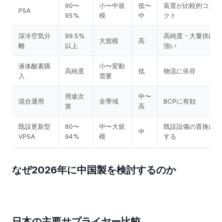
90〜
小〜中規
低〜
装置が比較的コンパ
PSA
95%
模
中
クト
深冷空気分
99.5%
高純度・大量供給に
大規模
高
離
以上
強い
液体酸素購
小〜変動
高純度
低
物流に依存
入
需要
用途次
中〜
混合運用
全帯域
BCPに有効
第
高
既設更新型
80〜
中〜大規
既設設備の置換に適
中
VPSA
94%
模
する
なぜ2026年に中国製を検討するのか
日本の主要サプライヤー比較