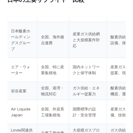
日本酸素ホ
産業ガス供給網
ールディン
全国、海外拠
酸素供給、
と大規模案件対
グスグルー
点連携
設備、保守
応
プ
エア・ウォ
全国、特に産
国内ネットワー
産業ガス、
ーター
業集積地
クと保守体制
提案、現場
全国、港湾・
ガス供給・エネ
酸素供給、
岩谷産業
物流対応
ルギー提案力
機器、運用
Air Liquide
全国、外資系
国際標準の設
産業ガス、
Japan
工場集積地
計・安全管理
備、技術支
Linde関連供
大規模ガスプロ
ガス供給、
主要工業地帯