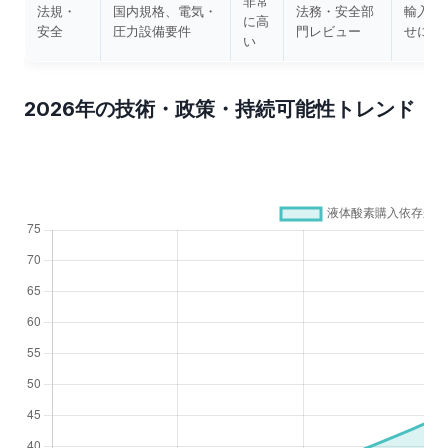
非常
法規・
国内規格、電気・
法務・安全部
輸入後
に高
安全
圧力設備要件
門レビュー
せにな
い
2026年の技術・政策・持続可能性トレンド