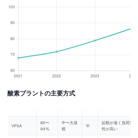
酸素プラントの主要方式
80〜
中〜大規
起動が速く負荷追従
VPSA
中
94%
模
性が高い