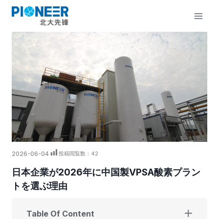
内
容
を
ス
キ
ッ
プ
2026-06-04
投稿閲覧数：
42
日本企業が2026年に中国製VPSA酸素プラン
トを選ぶ理由
Table Of Content