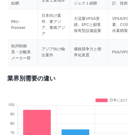
給網
ジェクト経験
計、技術協
日本向け案
大流量VPSA実
VPSA/PSA
PKU
件、東アジ
績、EPCと顧客
素、CO回収
Pioneer
ア、東南アジ
保有型設備提案
水素精製、
ア
杭州制御
アジア向け輸
価格競争力と標
系・分離系
PSA/VPSA
出案件
準化装置
メーカー群
業界別需要の違い