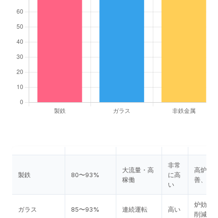
非常
大流量・高
高炉富
製鉄
80〜93%
に高
稼働
善、生
い
炉効率
ガラス
85〜93%
連続運転
高い
削減