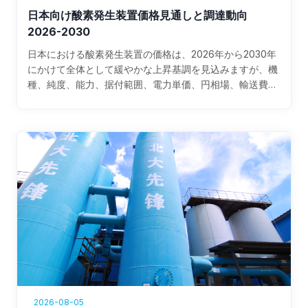
い事前技術提案と納入後サポートを備えた企業であれば、
日本向け酸素発生装置価格見通しと調達動向
国内調達一辺倒より有利になるケースがあります。実務上
2026-2030
の判断ポイントは、吸着剤価格動向そのものよりも、どの
価格帯の吸着剤が自社の稼働率、酸素純度、電力コスト、
日本における酸素発生装置の価格は、2026年から2030年
停止許容時間に合うかです。製鉄、ガラス、非鉄、排水処
にかけて全体として緩やかな上昇基調を見込みますが、機
理、化学向けのように負荷変動が大きい用途では、安価で
種、純度、能力、据付範囲、電力単価、円相場、輸送費に
も寿命が短い吸着剤より、やや高価でも安定運転しやすい
よって実勢価格は大きく変わります。小型のPSA酸素発生
グレードの方が結果的に有利です。日本のVPSA酸素市場
装置は比較的安定しやすい一方、中大型のVPSA酸素プラ
は、製鉄所、電炉、ガラス炉、非鉄金属、パルプ、化学、
ントは鋼材、送風機、真空ポンプ、制御盤、工事費の影響
排水処理、医療周辺用途の周辺設備更新需要に支えられて
を受けやすく、案件ごとの差が広がる見通しです。日本で
います。特に千葉、川崎、鹿島、北九州、姫路、倉敷、名
は製造業の省エネ投資、医療・半導体・ガラス・環境分野
古屋湾岸、堺などの重工業集積地では、液体酸素購入コス
の需要、BCP対策、液体酸素の配送コスト上昇が、オンサ
トの上昇、トラック輸送の不安定化、エネルギー原単位の
イト酸素製造への切替を後押ししています。すぐに比較し
見直しを背景に、オンサイト酸素発生設備への関心が高ま
たい場合は、国内大手として大陽日酸、日本エア・リキー
っています。VPSAは、深冷分離ほど大規模でなく、PSA
ド、岩谷産業、エア・ウォーター、CKDを優先候補に入
より大流量に向くため、中大型需要の現実解として採用検
れ、用途別に能力帯と供給方式を見極めるのが実務的で
討が進みやすい方式です。ここで重要なのが、VPSA設備
す。高流量の工場用途ではVPSA、病院や中小工場では
の中心性能を決める吸着剤です。日本で注目される吸着剤
PSAが検討しやすく、導入判断では購入価格だけでなく、
価格動向は、リチウム塩、アルミノシリケート原料、成形
電力原単位、保守契約、部品供給、納期、停止時対応まで
工程、輸送費、為替、在庫コスト、品質選別率に左右され
含めた総保有コストで見るべきです。加えて、日本向けの
2026-08-05
ます。吸着剤は見かけ上は消耗品ですが、実際には設備全