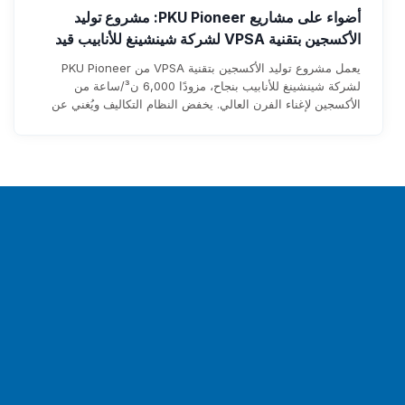
أضواء على مشاريع PKU Pioneer: مشروع توليد
الأكسجين بتقنية VPSA لشركة شينشينغ للأنابيب قيد
التشغيل الآن، محققًا إيرادات سنوية تتجاوز 1.76 مليون
يعمل مشروع توليد الأكسجين بتقنية VPSA من PKU Pioneer
دولار
لشركة شينشينغ للأنابيب بنجاح، مزودًا 6,000 ن³/ساعة من
الأكسجين لإغناء الفرن العالي. يخفض النظام التكاليف ويُغني عن
الاعتماد على الأكسجين السائل ويوفر إيرادات سنوية تزيد عن 1.76
مليون دولار، مع استرداد متوقع للاستثمار خلال ثلاث سنوات.
أ