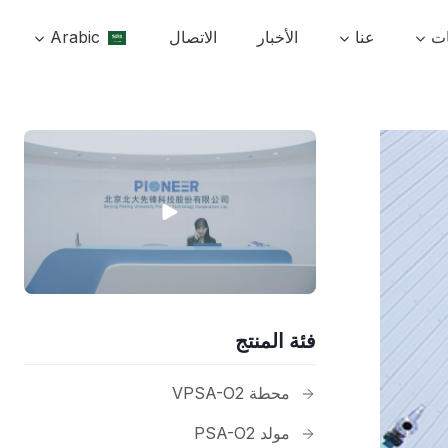
ات
عنا
الأخبار
الاتصال
Arabic
فئة المنتج
محطة VPSA-O2
مولد PSA-O2