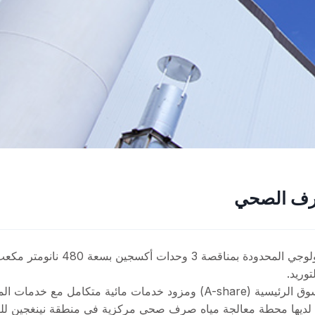
صرف الصحي
شركة CSD Water Service Co., Ltd. هي شركة مدرجة في السوق الرئيسية (A-share) ومزود خدمات مائية متكامل 
 لديها محطة معالجة مياه صرف صحي مركزية في منطقة نينغجين للت