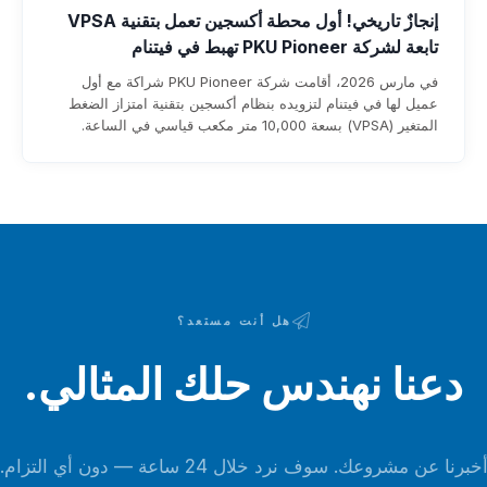
إنجازٌ تاريخي! أول محطة أكسجين تعمل بتقنية VPSA
تابعة لشركة PKU Pioneer تهبط في فيتنام
في مارس 2026، أقامت شركة PKU Pioneer شراكة مع أول
عميل لها في فيتنام لتزويده بنظام أكسجين بتقنية امتزاز الضغط
المتغير (VPSA) بسعة 10,000 متر مكعب قياسي في الساعة.
وبفضل خبرتها التي تزيد عن 25 عامًا وقاعدة عملائها العالمية في
قطاع الصلب التي تضم أكثر من 100 عميل، تضمن الشركة سرعة
التنفيذ، واستهلاكًا للطاقة لا يتجاوز 0.3 كيلوواط ساعة لكل متر
مكعب قياسي، وتوفيرًا سنويًا يتراوح بين 1 و8 ملايين دولار.
هل أنت مستعد؟
دعنا نهندس حلك المثالي.
خبرنا عن مشروعك. سوف نرد خلال 24 ساعة — دون أي التزام.