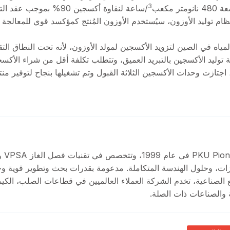
3
مكعب
/ساعة لنقاوة أكسجين 90% بموجب عقد 
ام توليد الأوزون، سيُستخدم الأوزون المُنتج كمؤكسد قوي للمعالجة 
ام VPSA-O2 في صناعة معالجة المياه في الصين لتزويد الأكسجين لمولد الأوزون، لأنه تحت النطاق ال
 VPSA-O2 بمرونة أفضل من تقنية توليد الأكسجين بالتبريد العميق، وتتطلب تكلفة أقل من شراء الأك
لسائل، مما يزيد من الفوائد الإجمالية للمؤسسات. في مايو 2019، اجتازت وحدات الأكسجين الثلاثة القبول وتم تشغيلها بنجاح لتوفي
ات، وحلول الهندسة المتكاملة. مدعومة بقدرات بحث وتطوير قوية وخ
الصناعية، تخدم الشركة العملاء العالميين في قطاعات الصلب، الكيمي
ة والصناعات ذات الصلة.