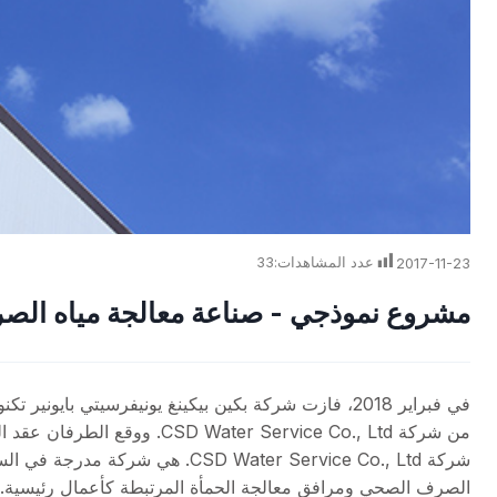
2017-11-23
عدد المشاهدات:
33
مشروع نموذجي - صناعة معالجة مياه ال
في فبراير 2018، فازت شركة بكين بيكينغ يونيفرسيتي بايونير تكنولوجي المحدودة بمناقصة 3 وحدات أكسجين بسعة 480 نانومتر مكعب
من شركة CSD Water Service Co., Ltd. ووقع الطرفان عقد التوريد.
الصرف الصحي ومرافق معالجة الحمأة المرتبطة كأعمال رئيسية.