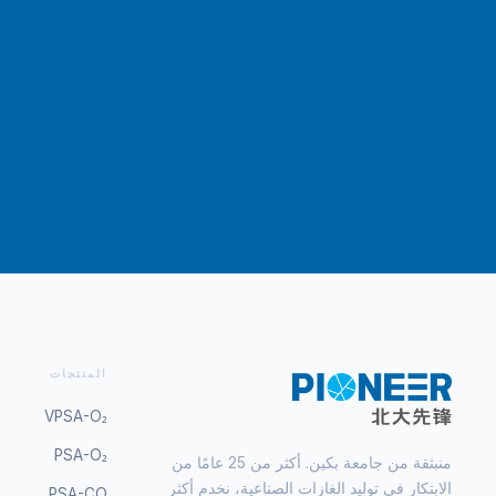
المنتجات
VPSA-O₂
PSA-O₂
منبثقة من جامعة بكين. أكثر من 25 عامًا من
الابتكار في توليد الغازات الصناعية، نخدم أكثر
PSA-CO