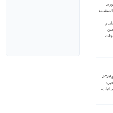
التوريد
المتقدمة
تقليدي
سجين
ر منتجات
تأسست شركة PKU Pioneer في عام 1999، وتتخصص في تقنيات فصل الغاز VPSA وPSA،
برة
ائيات،