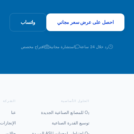
احصل على عرض سعر مجاني
واتساب
رد خلال 24 ساعة
استشارة مجانية
اقتراح مخصص
الحلول الأساسية
الشركة
O₂ للمصانع الصناعية الجديدة
عنا
توسيع القدرة الصناعية
الإنجازات 
O₂ احتياطي لوحدات ASU المبردة
حالات