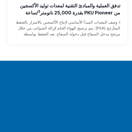
تدفق العملية والمبادئ التقنية لمعدات توليد الأكسجين
3
من PKU Pioneer بقدرة 25,000 نانومتر
/ساعة
I. وصف المعدات المبدأ الأساسي لإنتاج الأكسجين بالامتزاز بالضغط
المتأرجح (PSA): يتم ترشيح الهواء الخام لإزالة الشوائب من خلال
مرشح مدخل المنفاخ قبل دخوله المنفاخ. بعد الضغط بواسطة
المنفاخ، يدخل إلى طبقة الممتز عبر الأنابيب وصمامات التبديل
الهوائية. يتم امتصاص الرطوبة وثاني أكسيد الكربون في الهواء
الخام…