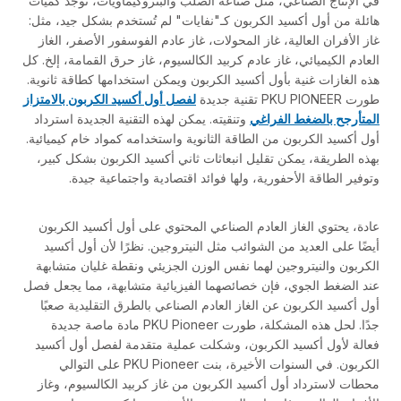
في الإنتاج الصناعي، مثل صناعة الصلب والبتروكيماويات، توجد كميات
هائلة من أول أكسيد الكربون كـ"نفايات" لم تُستخدم بشكل جيد، مثل:
غاز الأفران العالية، غاز المحولات، غاز عادم الفوسفور الأصفر، الغاز
العادم الكيميائي، غاز عادم كربيد الكالسيوم، غاز حرق القمامة، إلخ. كل
هذه الغازات غنية بأول أكسيد الكربون ويمكن استخدامها كطاقة ثانوية.
طورت PKU PIONEER تقنية جديدة
لفصل أول أكسيد الكربون بالامتزاز
المتأرجح بالضغط الفراغي
وتنقيته. يمكن لهذه التقنية الجديدة استرداد
أول أكسيد الكربون من الطاقة الثانوية واستخدامه كمواد خام كيميائية.
بهذه الطريقة، يمكن تقليل انبعاثات ثاني أكسيد الكربون بشكل كبير،
وتوفير الطاقة الأحفورية، ولها فوائد اقتصادية واجتماعية جيدة.
عادة، يحتوي الغاز العادم الصناعي المحتوي على أول أكسيد الكربون
أيضًا على العديد من الشوائب مثل النيتروجين. نظرًا لأن أول أكسيد
الكربون والنيتروجين لهما نفس الوزن الجزيئي ونقطة غليان متشابهة
عند الضغط الجوي، فإن خصائصهما الفيزيائية متشابهة، مما يجعل فصل
أول أكسيد الكربون عن الغاز العادم الصناعي بالطرق التقليدية صعبًا
جدًا. لحل هذه المشكلة، طورت PKU Pioneer مادة ماصة جديدة
فعالة لأول أكسيد الكربون، وشكلت عملية متقدمة لفصل أول أكسيد
الكربون. في السنوات الأخيرة، بنت PKU Pioneer على التوالي
محطات لاسترداد أول أكسيد الكربون من غاز كربيد الكالسيوم، وغاز