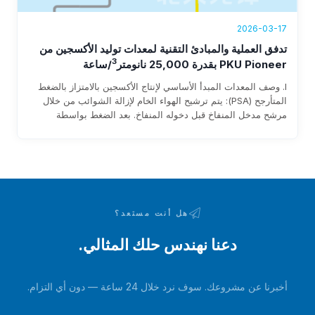
2026-03-17
تدفق العملية والمبادئ التقنية لمعدات توليد الأكسجين من
3
PKU Pioneer بقدرة 25,000 نانومتر
/ساعة
I. وصف المعدات المبدأ الأساسي لإنتاج الأكسجين بالامتزاز بالضغط
المتأرجح (PSA): يتم ترشيح الهواء الخام لإزالة الشوائب من خلال
مرشح مدخل المنفاخ قبل دخوله المنفاخ. بعد الضغط بواسطة
المنفاخ، يدخل إلى طبقة الممتز عبر الأنابيب وصمامات التبديل
الهوائية. يتم امتصاص الرطوبة وثاني أكسيد الكربون في الهواء
الخام…
هل أنت مستعد؟
دعنا نهندس حلك المثالي.
أخبرنا عن مشروعك. سوف نرد خلال 24 ساعة — دون أي التزام.