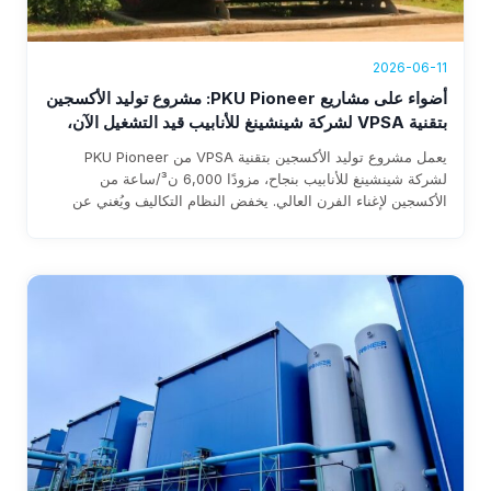
2026-06-11
أضواء على مشاريع PKU Pioneer: مشروع توليد الأكسجين
بتقنية VPSA لشركة شينشينغ للأنابيب قيد التشغيل الآن،
محققًا إيرادات سنوية تتجاوز 1.76 مليون دولار
يعمل مشروع توليد الأكسجين بتقنية VPSA من PKU Pioneer
لشركة شينشينغ للأنابيب بنجاح، مزودًا 6,000 ن³/ساعة من
الأكسجين لإغناء الفرن العالي. يخفض النظام التكاليف ويُغني عن
الاعتماد على الأكسجين السائل ويوفر إيرادات سنوية تزيد عن 1.76
مليون دولار، مع استرداد متوقع للاستثمار خلال ثلاث سنوات.