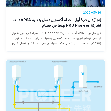
2026-05-26
إنجازٌ تاريخي! أول محطة أكسجين تعمل بتقنية VPSA تابعة
لشركة PKU Pioneer تهبط في فيتنام
في مارس 2026، أقامت شركة PKU Pioneer شراكة مع أول عميل
لها في فيتنام لتزويده بنظام أكسجين بتقنية امتزاز الضغط المتغير
(VPSA) بسعة 10,000 متر مكعب قياسي في الساعة. وبفضل خبرتها
التي تزيد عن 25 عامًا وقاعدة عملائها العالمية في قطاع الصلب التي
تضم أكثر من 100 عميل، تضمن الشركة سرعة التنفيذ، واستهلاكًا
للطاقة لا يتجاوز 0.3 كيلوواط ساعة لكل متر مكعب قياسي، وتوفيرًا
سنويًا يتراوح بين 1 و8 ملايين دولار.