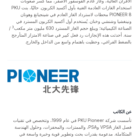
الأفران العالية، وغاز عادم الفوسفور الأصفر، مما كسر صعوبات
استخدام الغازات العادمة الغنية بأول أكسيد الكربون. حاليًا، بنت PKU
PIONEER 8 محطات لاسترداد الغاز العادم في شينجيانغ وهونان
ونينغشيا وشنشي وخنان. يُستخدم أول أكسيد الكربون المسترد في
3
الصناعة الكيميائية؛ ويبلغ حجم الغاز المسترد 630 مليون متر مكعب
/
سنة. أحدثت هذه الإنجازات رد فعل كبير في صناعة الامتزاز المتأرجح
بالضغط الفراغي، وحظيت باهتمام واسع من الداخل والخارج.
عن الكاتب
تأسست شركة PKU Pioneer في عام 1999، وتتخصص في تقنيات
فصل الغاز VPSA وPSA، والممتزات، والمحفزات، وحلول الهندسة
المتكاملة. مدعومة بقدرات بحث وتطوير قوية وخبرة واسعة في