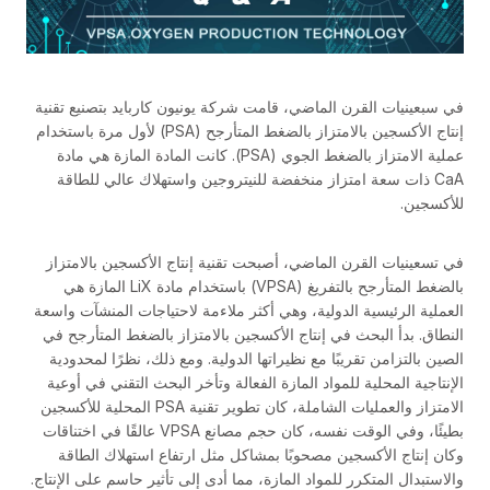
في سبعينيات القرن الماضي، قامت شركة يونيون كاربايد بتصنيع تقنية
إنتاج الأكسجين بالامتزاز بالضغط المتأرجح (PSA) لأول مرة باستخدام
عملية الامتزاز بالضغط الجوي (PSA). كانت المادة المازة هي مادة
CaA ذات سعة امتزاز منخفضة للنيتروجين واستهلاك عالي للطاقة
للأكسجين.
في تسعينيات القرن الماضي، أصبحت تقنية إنتاج الأكسجين بالامتزاز
بالضغط المتأرجح بالتفريغ (VPSA) باستخدام مادة LiX المازة هي
العملية الرئيسية الدولية، وهي أكثر ملاءمة لاحتياجات المنشآت واسعة
النطاق. بدأ البحث في إنتاج الأكسجين بالامتزاز بالضغط المتأرجح في
الصين بالتزامن تقريبًا مع نظيراتها الدولية. ومع ذلك، نظرًا لمحدودية
الإنتاجية المحلية للمواد المازة الفعالة وتأخر البحث التقني في أوعية
الامتزاز والعمليات الشاملة، كان تطوير تقنية PSA المحلية للأكسجين
بطيئًا، وفي الوقت نفسه، كان حجم مصانع VPSA عالقًا في اختناقات
وكان إنتاج الأكسجين مصحوبًا بمشاكل مثل ارتفاع استهلاك الطاقة
والاستبدال المتكرر للمواد المازة، مما أدى إلى تأثير حاسم على الإنتاج.