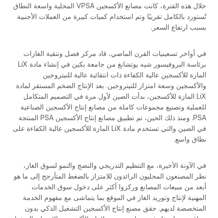
خلال هذه الفترة، كانت مصانع الأكسجين VPSA المحلية واسعة النطاق
تُستورد بالكامل تقريبًا وتم استخدام كميات كبيرة من العملات الأجنبية
بسبب ارتفاع السعر.
في أواخر تسعينيات القرن الماضي، قاد مركز فصل وتنقية الغازات
برئاسة البروفيسور شيه يوتشانغ من جامعة بكين في إنشاء مادة LiX
المازة للأكسجين عالية الكفاءة ذات انتقائية عالية للنيتروجين
والأكسجين وسعة امتزاز للنيتروجين. بعد الإنتاج الضخم المستقر لمادة
LiX المازة للأكسجين، بدأت الصين لأول مرة في التصميم المتكامل
للعملية وتصنيع مجموعات كاملة من مصانع إنتاج الأكسجين الصناعية
PSA. ومنذ ذلك الحين، تم تطبيق مصانع إنتاج الأكسجين PSA المنتجة
في الصين والتي تستخدم مادة LiX المازة للأكسجين عالية الكفاءة على
نطاق واسع.
في الآونة الأخيرة، مع التنظيم التدريجي والنضج والنمو لسوق الغاز،
نظر المصنعون المحليون الرائدون للامتزاز بالضغط المتأرجح إلى ما هو
أبعد من مبيعات المصانع وركزوا أكثر على دخول سوق الخدمات
المهنية لإنتاج وتوريد الغاز في الموقع بما يتماشى مع مفهوم الخدمة
المتخصصة لديهم. حقق مصنع إنتاج الأكسجين التشغيل الذكي بدون