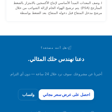
I. وصف المعدات المبدأ الأساسي لإنتاج الأكسجين بالامتزاز بالضغط
المتأرجح (PSA): يتم ترشيح الهواء الخام لإزالة الشوائب من خلال
مرشح مدخل المنفاخ قبل دخوله المنفاخ. بعد الضغط بواسطة
المنفاخ، يدخل إلى طبقة الممتز عبر الأنابيب وصمامات التبديل
الهوائية. يتم امتصاص الرطوبة وثاني أكسيد الكربون في الهواء
الخام…
هل أنت مستعد؟
دعنا نهندس حلك المثالي.
أخبرنا عن مشروعك. سوف نرد خلال 24 ساعة — دون أي التزام.
احصل على عرض سعر مجاني
واتساب