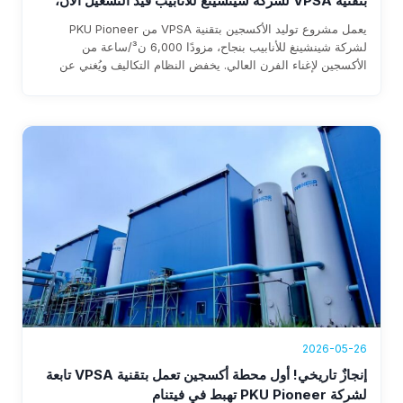
بتقنية VPSA لشركة شينشينغ للأنابيب قيد التشغيل الآن،
محققًا إيرادات سنوية تتجاوز 1.76 مليون دولار
يعمل مشروع توليد الأكسجين بتقنية VPSA من PKU Pioneer
لشركة شينشينغ للأنابيب بنجاح، مزودًا 6,000 ن³/ساعة من
الأكسجين لإغناء الفرن العالي. يخفض النظام التكاليف ويُغني عن
الاعتماد على الأكسجين السائل ويوفر إيرادات سنوية تزيد عن 1.76
مليون دولار، مع استرداد متوقع للاستثمار خلال ثلاث سنوات.
2026-05-26
إنجازٌ تاريخي! أول محطة أكسجين تعمل بتقنية VPSA تابعة
لشركة PKU Pioneer تهبط في فيتنام