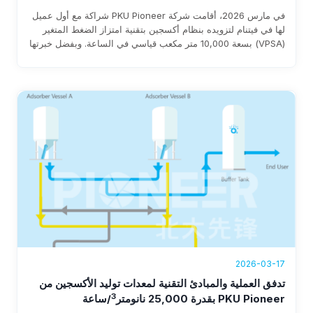
في مارس 2026، أقامت شركة PKU Pioneer شراكة مع أول عميل
لها في فيتنام لتزويده بنظام أكسجين بتقنية امتزاز الضغط المتغير
(VPSA) بسعة 10,000 متر مكعب قياسي في الساعة. وبفضل خبرتها
التي تزيد عن 25 عامًا وقاعدة عملائها العالمية في قطاع الصلب التي
تضم أكثر من 100 عميل، تضمن الشركة سرعة التنفيذ، واستهلاكًا
للطاقة لا يتجاوز 0.3 كيلوواط ساعة لكل متر مكعب قياسي، وتوفيرًا
سنويًا يتراوح بين 1 و8 ملايين دولار.
2026-03-17
تدفق العملية والمبادئ التقنية لمعدات توليد الأكسجين من
3
PKU Pioneer بقدرة 25,000 نانومتر
/ساعة