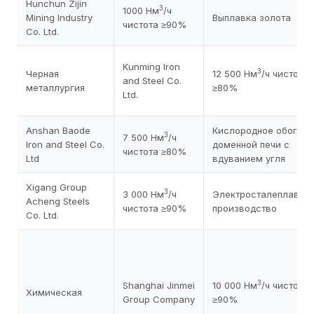
Hunchun Zijin
3
1000 Нм
/ч
Mining Industry
Выплавка золота
чистота ≥90%
Co. Ltd.
Kunming Iron
3
Черная
12 500 Нм
/ч чистота
and Steel Co.
металлургия
≥80%
Ltd.
Anshan Baode
Кислородное обогащ
3
7 500 Нм
/ч
Iron and Steel Co.
доменной печи с
чистота ≥80%
Ltd
вдуванием угля
Xigang Group
3
3 000 Нм
/ч
Электросталеплавил
Acheng Steels
чистота ≥90%
производство
Co. Ltd.
3
Shanghai Jinmei
10 000 Нм
/ч чистота
Химическая
Group Company
≥90%