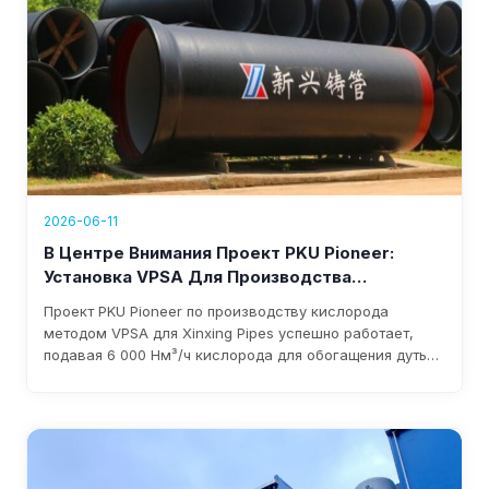
2026-06-11
В Центре Внимания Проект PKU Pioneer:
Установка VPSA Для Производства
Кислорода Для Xinxing Pipes Запущена В
Проект PKU Pioneer по производству кислорода
Эксплуатацию И Приносит Более 1,76 Млн
методом VPSA для Xinxing Pipes успешно работает,
Долларов США Годового Дохода
подавая 6 000 Нм³/ч кислорода для обогащения дутья
доменной печи. Система снижает затраты, устраняет
зависимость от жидкого кислорода и приносит более
1,76 млн долларов годового дохода; ожидаемая
окупаемость инвестиций — в течение трех лет.