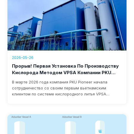
2026-05-26
Прорыв! Первая Установка По Производству
Кислорода Методом VPSA Компании PKU
Pioneer Приземлилась Во Вьетнаме.
В марте 2026 года компания PKU Pioneer начала
сотрудничество со своим первым вьетнамским
клиентом по системе кислородного литья VPSA
производительностью 10 000 Нм³/ч. Обладая более
чем 25-летним опытом и более чем 100 глобальными
клиентами из сталелитейной отрасли, компания
обеспечивает быстрое внедрение, потребление
электроэнергии менее 0,3 кВт·ч/Нм³ и ежегодную
экономию в размере 1-8 миллионов долларов.