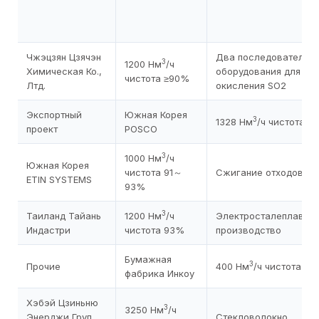
Чжэцзян Цзячэн
Два последовательн
3
1200 Нм
/ч
Химическая Ко.,
оборудования для
чистота ≥90%
Лтд.
окисления SO2
Экспортный
Южная Корея
3
1328 Нм
/ч чистота ≥
проект
POSCO
3
1000 Нм
/ч
Южная Корея
чистота 91～
Сжигание отходов
ETIN SYSTEMS
93%
3
Таиланд Тайань
1200 Нм
/ч
Электросталеплавил
Индастри
чистота 93%
производство
Бумажная
3
Прочие
400 Нм
/ч чистота 9
фабрика Инкоу
Хэбэй Цзиньню
3
3250 Нм
/ч
Энерджи Груп
Стекловолокно