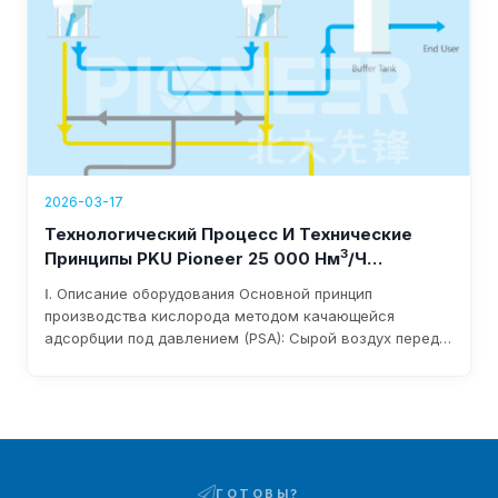
2026-03-17
Технологический Процесс И Технические
3
Принципы PKU Pioneer 25 000 Нм
/ч
Оборудование Для Производства Кислорода
Ⅰ. Описание оборудования Основной принцип
производства кислорода методом качающейся
адсорбции под давлением (PSA): Сырой воздух перед
поступлением в воздуходувку фильтруется для
удаления примесей через фильтр на входе в
воздуходувку. После нагнетания давления
воздуходувкой он поступает в слой адсорбента по
трубопроводам и пневматическим переключающим
клапанам. Влага и углекислый газ, содержащиеся в
сыром воздухе, адсорбируются...
ГОТОВЫ?