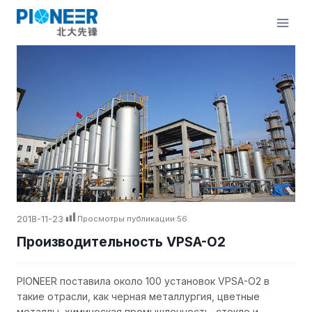
Перейти
к
содержимому
2018-11-23
Просмотры публикации:
56
Производительность VPSA-O2
PIONEER поставила около 100 установок VPSA-O2 в
такие отрасли, как черная металлургия, цветные
металлы, химическая промышленность, стекло и