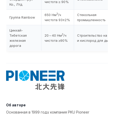
чистота ≥ 90%
Ко., Лтд.
3
650 Нм
/ч
Стекольная
Группа Rainbow
чистота 93±2%
промышленность
Цинхай-
3
Тибетская
20～40 Нм
/ч
Строительство на пла
железная
чистота ≥90%
и кислород для дыха
дорога
Об авторе
Основанная в 1999 году компания PKU Pioneer