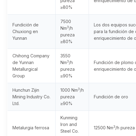
pureza
enriquecimiento de 
≥80%
7500
Fundición de
Los dos equipos suce
3
Nm
/h
Chuxiong en
para la fundición de
pureza
Yunnan
enriquecimiento de 
≥80%
Chihong Company
3550
3
de Yunnan
Nm
/h
Fundición de plomo 
Metallurgical
pureza
enriquecimiento de 
Group
≥90%
3
Hunchun Zijin
1000 Nm
/h
Mining Industry Co.
pureza
Fundición de oro
Ltd.
≥90%
Kunming
Iron and
3
Metalurgia ferrosa
12500 Nm
/h purez
Steel Co.