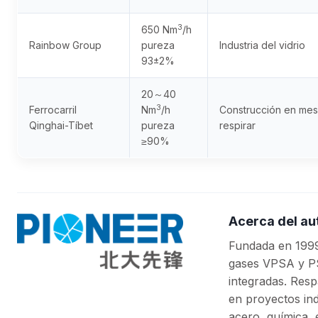
3
650 Nm
/h
Rainbow Group
pureza
Industria del vidrio
93±2%
20～40
3
Ferrocarril
Nm
/h
Construcción en mes
Qinghai-Tíbet
pureza
respirar
≥90%
Acerca del au
Fundada en 1999
gases VPSA y PS
integradas. Resp
en proyectos indu
acero, química, 