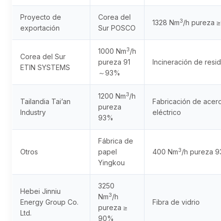
Proyecto de
Corea del
3
1328 Nm
/h pureza
exportación
Sur POSCO
3
1000 Nm
/h
Corea del Sur
pureza 91
Incineración de resi
ETIN SYSTEMS
～93%
3
1200 Nm
/h
Tailandia Tai’an
Fabricación de acer
pureza
Industry
eléctrico
93%
Fábrica de
3
Otros
papel
400 Nm
/h pureza 
Yingkou
3250
Hebei Jinniu
3
Nm
/h
Energy Group Co.
Fibra de vidrio
pureza ≥
Ltd.
90%