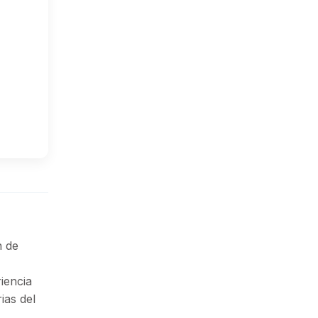
n de
iencia
ias del