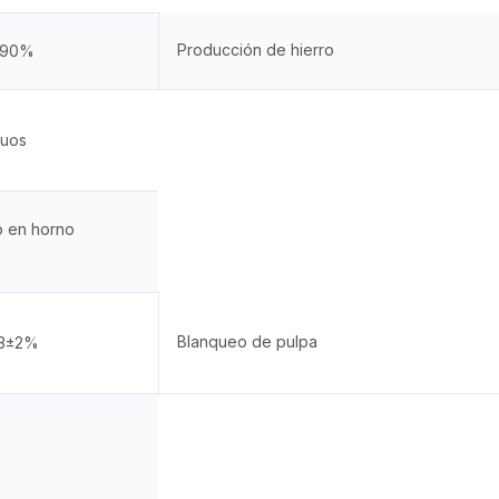
Producción de hierro
 ≥90%
duos
o en horno
Blanqueo de pulpa
93±2%