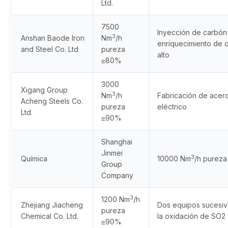
Ltd.
7500
Inyección de carbón
3
Anshan Baode Iron
Nm
/h
enriquecimiento de 
and Steel Co. Ltd
pureza
alto
≥80%
3000
Xigang Group
3
Nm
/h
Fabricación de acer
Acheng Steels Co.
pureza
eléctrico
Ltd.
≥90%
Shanghai
Jinmei
3
Química
10000 Nm
/h purez
Group
Company
3
1200 Nm
/h
Zhejiang Jiacheng
Dos equipos sucesivo
pureza
Chemical Co. Ltd.
la oxidación de SO2
≥90%