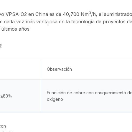
3
tivo VPSA-O2 en China es de 40,700 Nm
/h, el suministrad
e cada vez más ventajosa en la tecnología de proyectos d
 últimos años.
2
Observación
Fundición de cobre con enriquecimiento d
a ≥83%
oxígeno
con