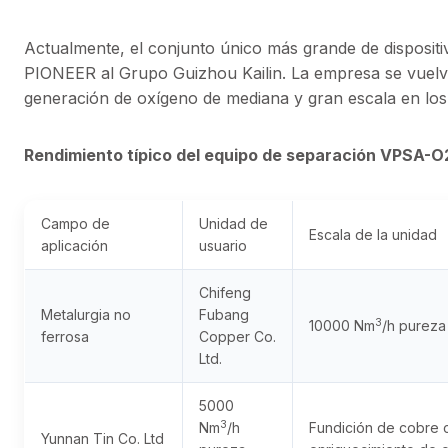
Actualmente, el conjunto único más grande de disposi
PIONEER al Grupo Guizhou Kailin. La empresa se vuelv
generación de oxígeno de mediana y gran escala en los
Rendimiento típico del equipo de separación VPSA-O
Campo de
Unidad de
Escala de la unidad
aplicación
usuario
Chifeng
Metalurgia no
Fubang
3
10000 Nm
/h purez
ferrosa
Copper Co.
Ltd.
5000
3
Nm
/h
Fundición de cobre 
Yunnan Tin Co. Ltd