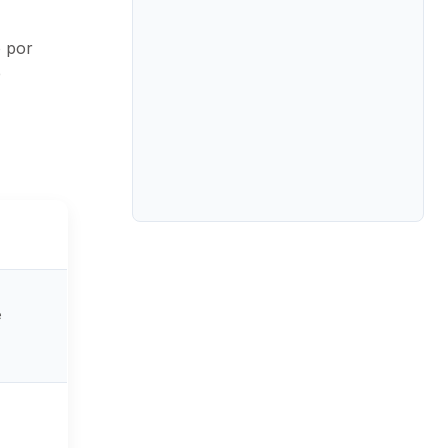
o por
e
e