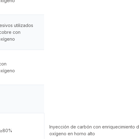
oxígeno
sivos utilizados
 cobre con
oxígeno
con
oxígeno
Inyección de carbón con enriquecimiento 
a ≥80%
oxígeno en horno alto