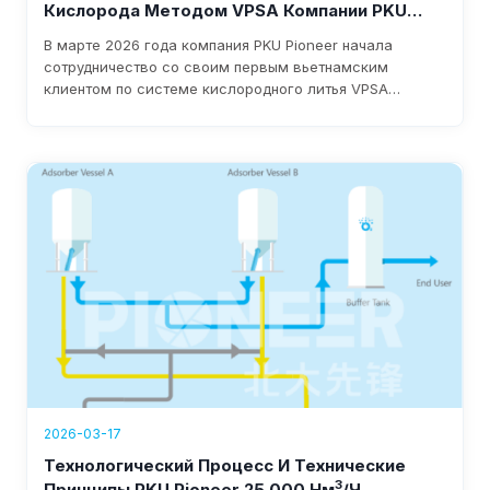
Кислорода Методом VPSA Компании PKU
Pioneer Приземлилась Во Вьетнаме.
В марте 2026 года компания PKU Pioneer начала
сотрудничество со своим первым вьетнамским
клиентом по системе кислородного литья VPSA
производительностью 10 000 Нм³/ч. Обладая более
чем 25-летним опытом и более чем 100 глобальными
клиентами из сталелитейной отрасли, компания
обеспечивает быстрое внедрение, потребление
электроэнергии менее 0,3 кВт·ч/Нм³ и ежегодную
экономию в размере 1-8 миллионов долларов.
2026-03-17
Технологический Процесс И Технические
3
Принципы PKU Pioneer 25 000 Нм
/ч