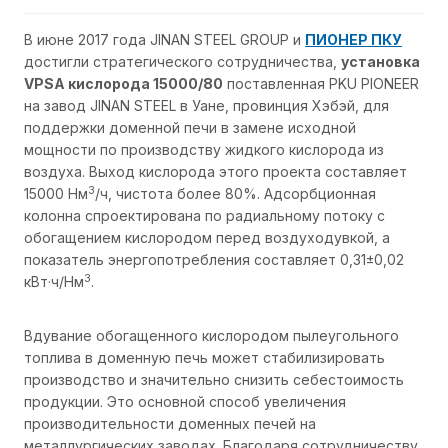
В июне 2017 года JINAN STEEL GROUP и
ПИОНЕР ПКУ
достигли стратегического сотрудничества,
установка
VPSA кислорода 15000/80
поставленная PKU PIONEER
на завод JINAN STEEL в Уане, провинция Хэбэй, для
поддержки доменной печи в замене исходной
мощности по производству жидкого кислорода из
воздуха. Выход кислорода этого проекта составляет
3
15000 Нм
/ч, чистота более 80%. Адсорбционная
колонна спроектирована по радиальному потоку с
обогащением кислородом перед воздуходувкой, а
показатель энергопотребления составляет 0,31±0,02
3
кВт·ч/Нм
.
Вдувание обогащенного кислородом пылеугольного
топлива в доменную печь может стабилизировать
производство и значительно снизить себестоимость
продукции. Это основной способ увеличения
производительности доменных печей на
металлургических заводах. Благодаря сотрудничеству