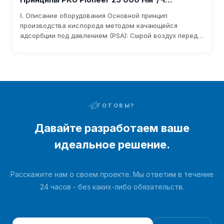
Оборудование Для Производства Кислорода
Ⅰ. Описание оборудования Основной принцип
производства кислорода методом качающейся
адсорбции под давлением (PSA): Сырой воздух перед
поступлением в воздуходувку фильтруется для
удаления примесей через фильтр на входе в
воздуходувку. После нагнетания давления
воздуходувкой он поступает в слой адсорбента по
трубопроводам и пневматическим переключающим
клапанам. Влага и углекислый газ, содержащиеся в
сыром воздухе, адсорбируются...
ГОТОВЫ?
Давайте разработаем ваше
идеальное решение.
Расскажите нам о своем проекте. Мы ответим в течение
24 часов - без каких-либо обязательств.