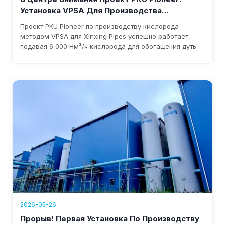
Установка VPSA Для Производства
Кислорода Для Xinxing Pipes Запущена В
Проект PKU Pioneer по производству кислорода
Эксплуатацию И Приносит Более 1,76 Млн
методом VPSA для Xinxing Pipes успешно работает,
Долларов США Годового Дохода
подавая 6 000 Нм³/ч кислорода для обогащения дутья
доменной печи. Система снижает затраты, устраняет
зависимость от жидкого кислорода и приносит более
1,76 млн долларов годового дохода; ожидаемая
окупаемость инвестиций — в течение трех лет.
2026-05-26
Прорыв! Первая Установка По Производству