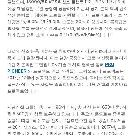
결했으며,
15000/80 VPSA 산소 플랜트
PKU PIONEER가 허베
이성 제남강철 우안 공장에 공급하여 기존의 공기 분리 액체 산소
생산 능력을 대체하는 고로를 지원합니다. 이 프로젝트의 산소 생
3
산량은 15,000Nm³/h
/h이며 순도는 80% 이상입니다. 흡착탑은
방사형 흐름 공정으로 설계되었으며, 송풍기 전단에 산소 농축 장
3
치가 있고 전력 소비 지수는 0.31±0.02kWh/Nm³입니다
.
고로에 산소 농축 미분탄을 취입하면 생산이 안정화되고 생산 비
용이 크게 절감됩니다. 이는 철강 공장에서 고로 생산량을 늘리기
위한 기본적인 수단입니다. 기술 부서의 협력을 통해
PKU
PIONEER
와 프로젝트 건설 직원들의 노력으로 이 프로젝트는
2017년 12월에 성공적으로 시운전되었으며, 장비는 안정적이고
목표가 설계 요구 사항을 충족합니다. 이는 기술 개혁의 벤치마킹
프로젝트입니다
제남강철 그룹은 총 자산 186억 위안, 총 생산 능력 650만 톤, 직
원 8,500명 이상을 보유하고 있습니다. 주요 제품으로는 중후판,
중광대 띠강, 특수 고급 선재, 구상흑연주철 등이 있습니다. 제품
은 26개 시리즈, 100개 이상의 품종을 포괄합니다. 2017년, 그룹
은 중국 기업 500대 순위에서 293위, 중국 제조 기업 500대 순