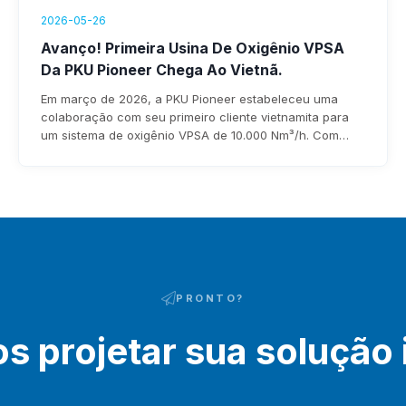
2026-05-26
Avanço! Primeira Usina De Oxigênio VPSA
Da PKU Pioneer Chega Ao Vietnã.
Em março de 2026, a PKU Pioneer estabeleceu uma
colaboração com seu primeiro cliente vietnamita para
um sistema de oxigênio VPSA de 10.000 Nm³/h. Com
mais de 25 anos de experiência e mais de 100 clientes
globais no setor siderúrgico, a empresa garante
implantação rápida, consumo de energia inferior a 0,3
kWh/Nm³ e economia anual de 1 a 8 milhões de dólares.
PRONTO?
 projetar sua solução 