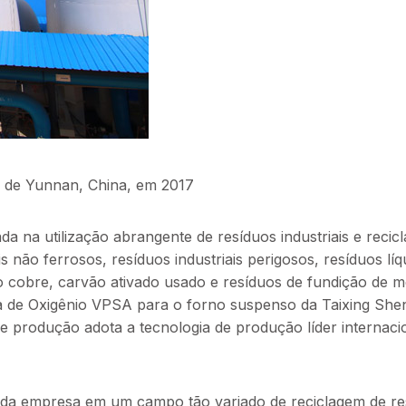
 de Yunnan, China, em 2017
a na utilização abrangente de resíduos industriais e recic
 não ferrosos, resíduos industriais perigosos, resíduos líq
do cobre, carvão ativado usado e resíduos de fundição de m
a de Oxigênio VPSA para o forno suspenso da Taixing Shen
e produção adota a tecnologia de produção líder internaci
o da empresa em um campo tão variado de reciclagem de re