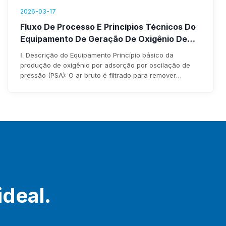
2026-03-17
Fluxo De Processo E Princípios Técnicos Do
Equipamento De Geração De Oxigênio De
3
25.000 Nm
/h Da PKU Pioneer
Ⅰ. Descrição do Equipamento Princípio básico da
produção de oxigênio por adsorção por oscilação de
pressão (PSA): O ar bruto é filtrado para remover
impurezas através do filtro de entrada do soprador
antes de entrar no soprador. Após ser pressurizado pelo
soprador, entra no leito adsorvente através de
tubulações e válvulas pneumáticas de comutação. A
umidade e o dióxido de carbono no ar bruto são
adsorvidos…
ideal.