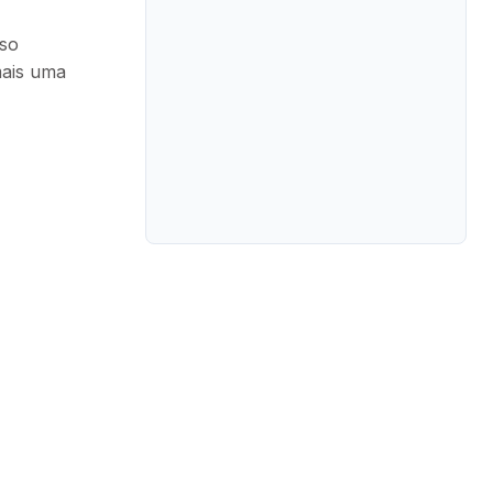
sso
mais uma