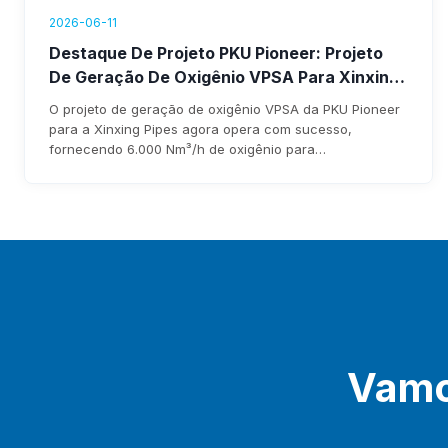
2026-06-11
Destaque De Projeto PKU Pioneer: Projeto
De Geração De Oxigênio VPSA Para Xinxing
Pipes Agora Em Operação, Gerando Receita
O projeto de geração de oxigênio VPSA da PKU Pioneer
Anual Superior A US$ 1,76 Milhão
para a Xinxing Pipes agora opera com sucesso,
fornecendo 6.000 Nm³/h de oxigênio para
enriquecimento de alto-forno. O sistema reduz custos,
elimina a dependência de oxigênio líquido e gera mais
de US$ 1,76 milhão em receita anual, com retorno do
investimento previsto em três anos.
Vamos