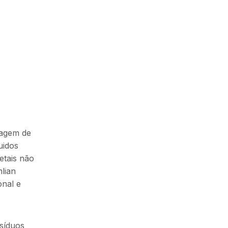
lagem de
uidos
etais não
lian
onal e
síduos