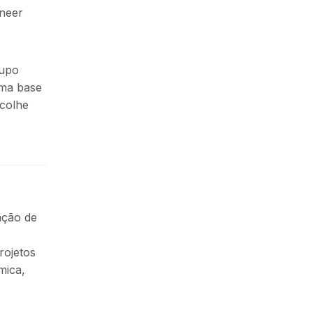
oneer
rupo
uma base
scolhe
ação de
rojetos
mica,