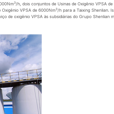
3
 6000Nm
/h, dois conjuntos de Usinas de Oxigênio VPSA de
3
a de Oxigênio VPSA de 6000Nm
/h para a Taixing Shenlian. I
iço de oxigênio VPSA às subsidiárias do Grupo Shenlian 