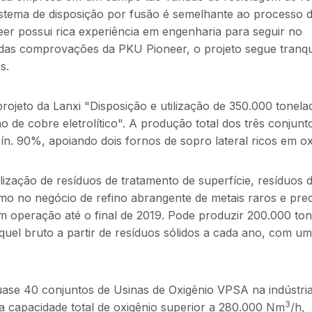
sistema de disposição por fusão é semelhante ao processo 
eer possui rica experiência em engenharia para seguir no
idas comprovações da PKU Pioneer, o projeto segue tranq
s.
ojeto da Lanxi "Disposição e utilização de 350.000 tonel
 de cobre eletrolítico". A produção total dos três conjunt
ín. 90%, apoiando dois fornos de sopro lateral ricos em ox
lização de resíduos de tratamento de superfície, resíduos 
mo no negócio de refino abrangente de metais raros e prec
em operação até o final de 2019. Pode produzir 200.000 to
níquel bruto a partir de resíduos sólidos a cada ano, com um
uase 40 conjuntos de Usinas de Oxigênio VPSA na indústri
3
a capacidade total de oxigênio superior a 280.000 Nm
/h,