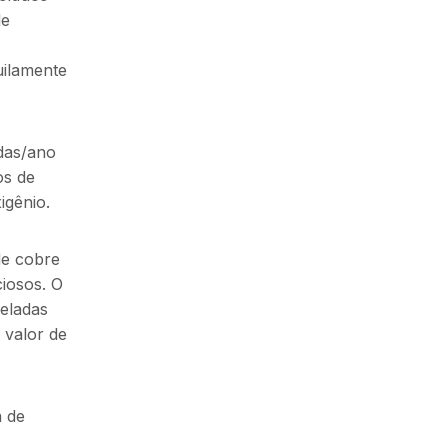
de
uilamente
adas/ano
os de
igênio.
de cobre
iosos. O
neladas
 valor de
a de