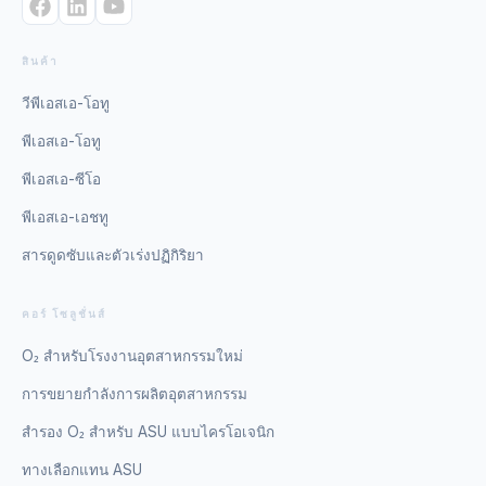
สินค้า
วีพีเอสเอ-โอทู
พีเอสเอ-โอทู
พีเอสเอ-ซีโอ
พีเอสเอ-เอชทู
สารดูดซับและตัวเร่งปฏิกิริยา
คอร์ โซลูชั่นส์
O₂ สำหรับโรงงานอุตสาหกรรมใหม่
การขยายกำลังการผลิตอุตสาหกรรม
สำรอง O₂ สำหรับ ASU แบบไครโอเจนิก
ทางเลือกแทน ASU