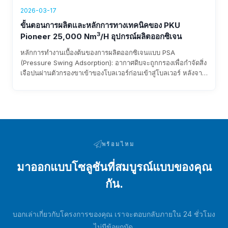
2026-03-17
ขั้นตอนการผลิตและหลักการทางเทคนิคของ PKU
3
Pioneer 25,000 Nm
/h อุปกรณ์ผลิตออกซิเจน
หลักการทำงานเบื้องต้นของการผลิตออกซิเจนแบบ PSA
(Pressure Swing Adsorption): อากาศดิบจะถูกกรองเพื่อกำจัดสิ่ง
เจือปนผ่านตัวกรองขาเข้าของโบลเวอร์ก่อนเข้าสู่โบลเวอร์ หลังจาก
ถูกเพิ่มแรงดันโดยโบลเวอร์แล้ว อากาศจะเข้าสู่เตียงดูดซับผ่านท่อ
และวาล์วสลับแบบลม ความชื้นและคาร์บอนไดออกไซด์ในอากาศ
ดิบจะถูกดูดซับ...
พร้อมไหม
มาออกแบบโซลูชันที่สมบูรณ์แบบของคุณ
กัน.
บอกเล่าเกี่ยวกับโครงการของคุณ เราจะตอบกลับภายใน 24 ชั่วโมง
ไม่มีข้อผูกมัด.