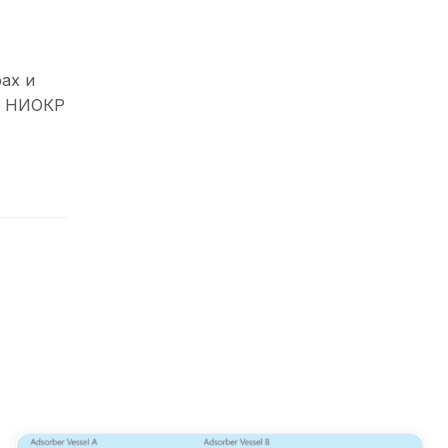
ах и
л НИОКР