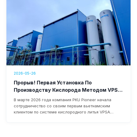
2026-05-26
Прорыв! Первая Установка По
Производству Кислорода Методом VPSA
Компании PKU Pioneer Приземлилась Во
В марте 2026 года компания PKU Pioneer начала
Вьетнаме.
сотрудничество со своим первым вьетнамским
клиентом по системе кислородного литья VPSA
производительностью 10 000 Нм³/ч. Обладая более
чем 25-летним опытом и более чем 100 глобальными
клиентами из сталелитейной отрасли, компания
обеспечивает быстрое внедрение, потребление