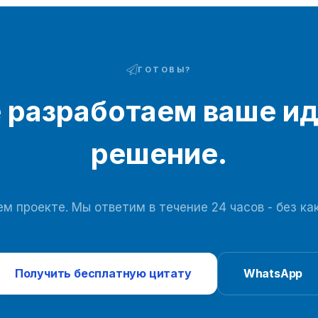
электроэнергии менее 0,3 кВт·ч/Нм³ и ежегодную
экономию в размере 1-8 миллионов долларов.
ГОТОВЫ?
 разработаем ваше и
решение.
м проекте. Мы ответим в течение 24 часов - без ка
Получить бесплатную цитату
WhatsApp