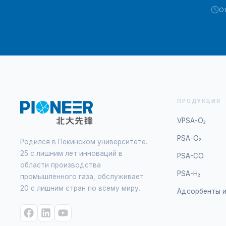
От
ПРОДУКЦИЯ
VPSA-O₂
PSA-O₂
Родился в Пекинском университете.
25 с лишним лет инноваций в
PSA-CO
области производства
PSA-H₂
промышленного газа, обслуживает
20 с лишним стран по всему миру.
Адсорбенты и