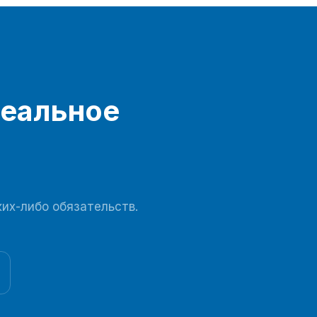
трубопроводам и пневматическим переключающим
клапанам. Влага и углекислый газ, содержащиеся в
сыром воздухе, адсорбируются...
деальное
ких-либо обязательств.