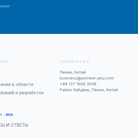
ение
НИЯ
СВЯЗАТЬСЯ С
Пекин, Китай
business@pioneer-pku.com
+86 137 1608 3938
ения в области
Район Хайдянь, Пекин, Китай
ований и разработок
и
NEW
СЫ И ОТВЕТЫ