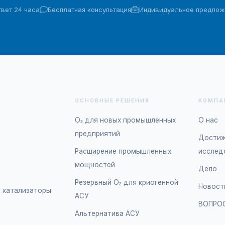
вет 24 часа
Бесплатная консультация
Индивидуальное предлож
ОСНОВНЫЕ РЕШЕНИЯ
КОМПА
O₂ для новых промышленных
О нас
предприятий
Достиж
Расширение промышленных
исслед
мощностей
Дело
Резервный O₂ для криогенной
Новост
 катализаторы
АСУ
ВОПРО
Альтернатива АСУ