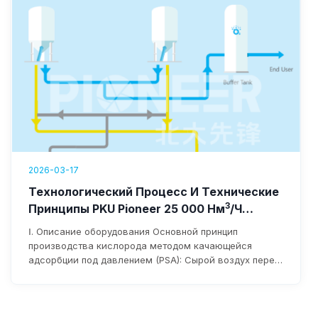
2026-03-17
Технологический Процесс И Технические
3
Принципы PKU Pioneer 25 000 Нм
/ч
Оборудование Для Производства
Ⅰ. Описание оборудования Основной принцип
Кислорода
производства кислорода методом качающейся
адсорбции под давлением (PSA): Сырой воздух перед
поступлением в воздуходувку фильтруется для
удаления примесей через фильтр на входе в
воздуходувку. После нагнетания давления
воздуходувкой он поступает в слой адсорбента по