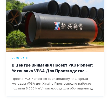
2026-06-11
В Центре Внимания Проект PKU Pioneer:
Установка VPSA Для Производства
Кислорода Для Xinxing Pipes Запущена В
Проект PKU Pioneer по производству кислорода
Эксплуатацию И Приносит Более 1,76 Млн
методом VPSA для Xinxing Pipes успешно работает,
Долларов США Годового Дохода
подавая 6 000 Нм³/ч кислорода для обогащения дутья
доменной печи. Система снижает затраты, устраняет
зависимость от жидкого кислорода и приносит
более 1,76 млн долларов годового дохода;
ожидаемая окупаемость инвестиций — в течение