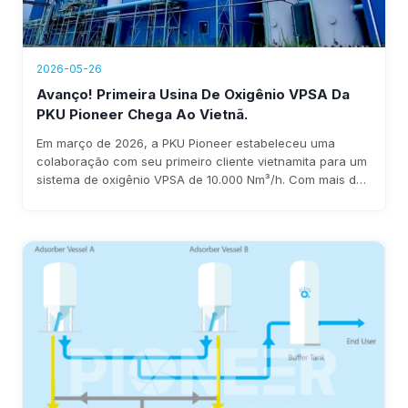
2026-05-26
Avanço! Primeira Usina De Oxigênio VPSA Da
PKU Pioneer Chega Ao Vietnã.
Em março de 2026, a PKU Pioneer estabeleceu uma
colaboração com seu primeiro cliente vietnamita para um
sistema de oxigênio VPSA de 10.000 Nm³/h. Com mais de
25 anos de experiência e mais de 100 clientes globais no
setor siderúrgico, a empresa garante implantação rápida,
consumo de energia inferior a 0,3 kWh/Nm³ e economia
anual de 1 a 8 milhões de dólares.