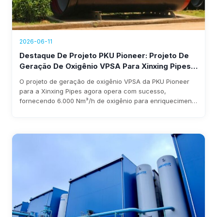
2026-06-11
Destaque De Projeto PKU Pioneer: Projeto De
Geração De Oxigênio VPSA Para Xinxing Pipes
Agora Em Operação, Gerando Receita Anual
O projeto de geração de oxigênio VPSA da PKU Pioneer
Superior A US$ 1,76 Milhão
para a Xinxing Pipes agora opera com sucesso,
fornecendo 6.000 Nm³/h de oxigênio para enriquecimento
de alto-forno. O sistema reduz custos, elimina a
dependência de oxigênio líquido e gera mais de US$ 1,76
milhão em receita anual, com retorno do investimento
previsto em três anos.