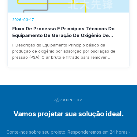
2026-03-17
Fluxo De Processo E Princípios Técnicos Do
Equipamento De Geração De Oxigênio De
3
25.000 Nm
/h Da PKU Pioneer
Ⅰ. Descrição do Equipamento Princípio básico da
produção de oxigênio por adsorção por oscilação de
pressão (PSA): O ar bruto é filtrado para remover
impurezas através do filtro de entrada do soprador antes
de entrar no soprador. Após ser pressurizado pelo
soprador, entra no leito adsorvente através de tubulações
e válvulas pneumáticas de comutação. A umidade e o
dióxido de carbono no ar bruto são adsorvidos…
PRONTO?
Vamos projetar sua solução ideal.
Conte-nos sobre seu projeto. Responderemos em 24 horas -