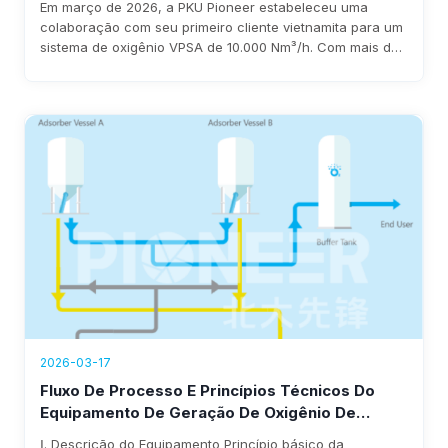
Em março de 2026, a PKU Pioneer estabeleceu uma
colaboração com seu primeiro cliente vietnamita para um
sistema de oxigênio VPSA de 10.000 Nm³/h. Com mais de
25 anos de experiência e mais de 100 clientes globais no
setor siderúrgico, a empresa garante implantação rápida,
consumo de energia inferior a 0,3 kWh/Nm³ e economia
anual de 1 a 8 milhões de dólares.
2026-03-17
Fluxo De Processo E Princípios Técnicos Do
Equipamento De Geração De Oxigênio De
3
25.000 Nm
/h Da PKU Pioneer
Ⅰ. Descrição do Equipamento Princípio básico da