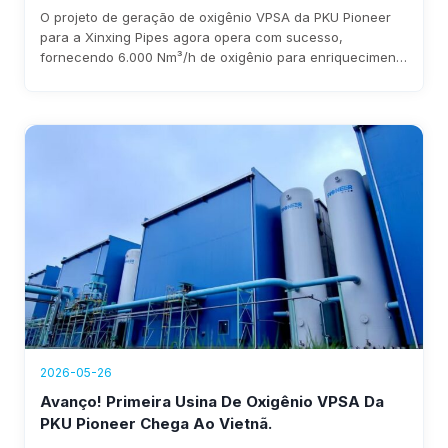
Agora Em Operação, Gerando Receita Anual
O projeto de geração de oxigênio VPSA da PKU Pioneer
Superior A US$ 1,76 Milhão
para a Xinxing Pipes agora opera com sucesso,
fornecendo 6.000 Nm³/h de oxigênio para enriquecimento
de alto-forno. O sistema reduz custos, elimina a
dependência de oxigênio líquido e gera mais de US$ 1,76
milhão em receita anual, com retorno do investimento
previsto em três anos.
2026-05-26
Avanço! Primeira Usina De Oxigênio VPSA Da
PKU Pioneer Chega Ao Vietnã.