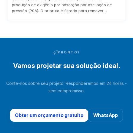
produção de oxigênio por adsorção por oscilação de
pressão (PSA): O ar bruto é filtrado para remover
impurezas através do filtro de entrada do soprador antes
de entrar no soprador. Após ser pressurizado pelo
soprador, entra no leito adsorvente através de tubulações
e válvulas pneumáticas de comutação. A umidade e o
dióxido de carbono no ar bruto são adsorvidos…
PRONTO?
Vamos projetar sua solução ideal.
Conte-nos sobre seu projeto. Responderemos em 24 horas -
sem compromisso.
Obter um orçamento gratuito
WhatsApp