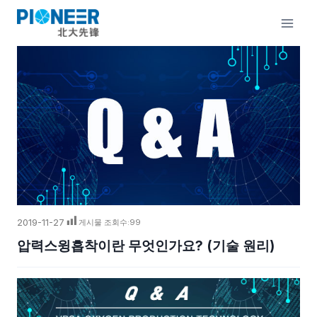
콘
텐
츠
로
건
너
뛰
기
2019-11-27
게시물 조회수:
99
압력스윙흡착이란 무엇인가요? (기술 원리)