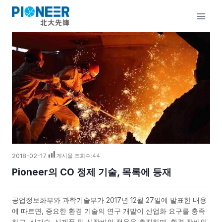
콘
텐
츠
로
건
너
뛰
기
2018-02-17
게시물 조회수:
44
Pioneer의 CO 정제 기술, 목록에 등재
공업정보화부와 과학기술부가 2017년 12월 27일에 발표한 내용
에 따르면, 중요한 환경 기술의 연구 개발이 산업화 요구를 충족
하고, 신기술, 신제품 및 신장비의 적용을 촉진하며, 환경 장비의