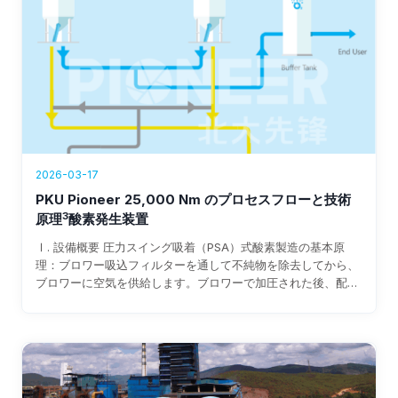
2026-03-17
PKU Pioneer 25,000 Nm のプロセスフローと技術
3
原理
酸素発生装置
Ⅰ. 設備概要 圧力スイング吸着（PSA）式酸素製造の基本原
理：ブロワー吸込フィルターを通して不純物を除去してから、
ブロワーに空気を供給します。ブロワーで加圧された後、配管
と空気圧切替弁を経由して吸着材ベッドに入ります。空気中の
水分と二酸化炭素が吸着されます…