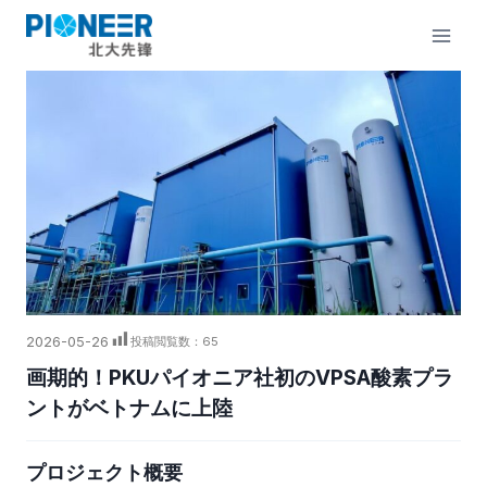
内
容
を
ス
キ
ッ
プ
2026-05-26
投稿閲覧数：
65
画期的！PKUパイオニア社初のVPSA酸素プラ
ントがベトナムに上陸
プロジェクト概要