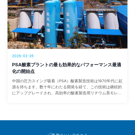
2026-02-26
PSA酸素プラントの最も効果的なパフォーマンス最適
化の開始点
中国の圧力スイング吸着（PSA）酸素製造技術は1970年代に起
源を持ちます。数十年にわたる開発を経て、この技術は継続的
にアップグレードされ、高効率の酸素製造用リチウム系モレキ
ュラーシーブが工業化され広く応用されています。この分野で
の最新の研究では、吸着剤製造の最適化、吸着塔設計の改善、
プロセスフローの洗練が…