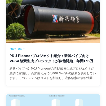
2026-06-11
PKU Pioneerプロジェクト紹介：新興パイプ向け
VPSA酸素生成プロジェクトが稼働開始、年間176万
ドル超の収益を創出
新興パイプ向けPKU PioneerのVPSA酸素生成プロジェクトが
順調に稼働し、高炉富化用に6,000 Nm³/hの酸素を供給してい
ます。このシステムはコストを削減し、液体酸素の信頼性問題
を解消、年間176万ドル超の収益を生み出し、投資回収期間は3
年以内を見込んでいます。