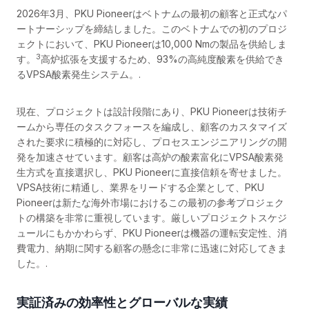
2026年3月、PKU Pioneerはベトナムの最初の顧客と正式なパ
ートナーシップを締結しました。このベトナムでの初のプロジ
ェクトにおいて、PKU Pioneerは10,000 Nmの製品を供給しま
3
す。
高炉拡張を支援するため、93%の高純度酸素を供給でき
るVPSA酸素発生システム。.
現在、プロジェクトは設計段階にあり、PKU Pioneerは技術チ
ームから専任のタスクフォースを編成し、顧客のカスタマイズ
された要求に積極的に対応し、プロセスエンジニアリングの開
発を加速させています。顧客は高炉の酸素富化にVPSA酸素発
生方式を直接選択し、PKU Pioneerに直接信頼を寄せました。
VPSA技術に精通し、業界をリードする企業として、PKU
Pioneerは新たな海外市場におけるこの最初の参考プロジェク
トの構築を非常に重視しています。厳しいプロジェクトスケジ
ュールにもかかわらず、PKU Pioneerは機器の運転安定性、消
費電力、納期に関する顧客の懸念に非常に迅速に対応してきま
した。.
実証済みの効率性とグローバルな実績