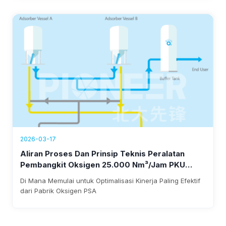
memastikan penerapan yang cepat, penggunaan daya di
bawah 0,3 kWh/Nm³, dan penghematan tahunan sebesar
1.500-1.800 juta.
2026-03-17
Aliran Proses Dan Prinsip Teknis Peralatan
Pembangkit Oksigen 25.000 Nm³/jam PKU
3
Pioneer
I. Deskripsi Peralatan Prinsip Dasar
Di Mana Memulai untuk Optimalisasi Kinerja Paling Efektif
Produksi Oksigen Adsorpsi Tekanan (PSA):
dari Pabrik Oksigen PSA
Udara Mentah Disaring Untuk Menghilangkan
Kotoran Melalui Filter Saluran Masuk Blower
Sebelum Memasuki Blower. Setelah Ditekan