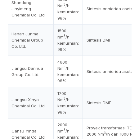
Shandong
3
Nm
/h
Jinyimeng
Sintesis anhidrida asetat
kemurnian:
Chemical Co. Ltd
98%
1500
Henan Junma
3
Nm
/h
Chemical Group
Sintesis DMF
kemurnian:
Co. Ltd.
99%
4600
3
Jiangsu Danhua
Nm
/h
Sintesis anhidrida asetat
Group Co. Ltd.
kemurnian:
98%
1700
3
Jiangsu Xinya
Nm
/h
Sintesis DMF
Chemical Co. Ltd.
kemurnian:
98%
2000
Proyek transformasi TDI:: H
3
Gansu Yinda
Nm
/h
3
3
2000 Nm
/h dari 1000 Nm
Chemical Co. Ltd
kemurnian: