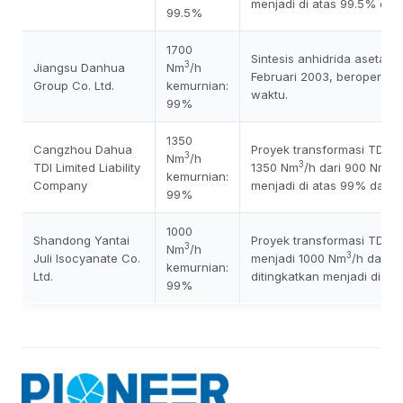
menjadi di atas 99.5% dar
99.5%
1700
Sintesis anhidrida asetat
3
Jiangsu Danhua
Nm
/h
Februari 2003, beroperasi 
Group Co. Ltd.
kemurnian:
waktu.
99%
1350
Cangzhou Dahua
Proyek transformasi TDI:: H
3
Nm
/h
3
3
TDI Limited Liability
1350 Nm
/h dari 900 Nm
/
kemurnian:
Company
menjadi di atas 99% dari 
99%
1000
Shandong Yantai
Proyek transformasi TDI: H
3
Nm
/h
3
Juli Isocyanate Co.
menjadi 1000 Nm
/h dari 
kemurnian:
Ltd.
ditingkatkan menjadi di at
99%