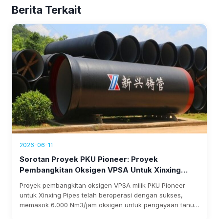
Berita Terkait
2026-06-11
Sorotan Proyek PKU Pioneer: Proyek
Pembangkitan Oksigen VPSA Untuk Xinxing
Pipes Kini Beroperasi, Menghasilkan
Proyek pembangkitan oksigen VPSA milik PKU Pioneer
Pendapatan Tahunan Lebih Dari $1,76 Juta
untuk Xinxing Pipes telah beroperasi dengan sukses,
memasok 6.000 Nm3/jam oksigen untuk pengayaan tanur
tinggi. Sistem ini memangkas biaya, menghilangkan