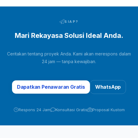
Oleh Blower, Udara Memasuki Unggun
Adsorben Melalui Pipa Dan Katup Switching
Pneumatik. Kelembaban Dan Karbon Dioksida
SIAP?
Dalam Udara Mentah Diadsorpsi…
Mari Rekayasa Solusi Ideal Anda.
Ceritakan tentang proyek Anda. Kami akan merespons dalam
24 jam — tanpa kewajiban.
Dapatkan Penawaran Gratis
WhatsApp
Respons 24 Jam
Konsultasi Gratis
Proposal Kustom