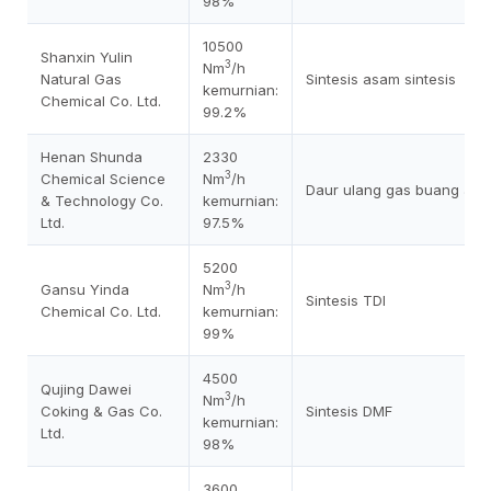
98%
10500
Shanxin Yulin
3
Nm
/h
Natural Gas
Sintesis asam sintesis
kemurnian:
Chemical Co. Ltd.
99.2%
Henan Shunda
2330
3
Chemical Science
Nm
/h
Daur ulang gas buang ase
& Technology Co.
kemurnian:
Ltd.
97.5%
5200
3
Gansu Yinda
Nm
/h
Sintesis TDI
Chemical Co. Ltd.
kemurnian:
99%
4500
Qujing Dawei
3
Nm
/h
Coking & Gas Co.
Sintesis DMF
kemurnian:
Ltd.
98%
3600