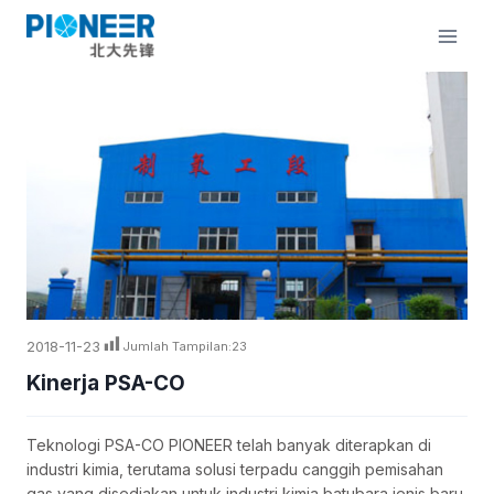
Lewati
ke
konten
2018-11-23
Jumlah Tampilan:
23
Kinerja PSA-CO
Teknologi PSA-CO PIONEER telah banyak diterapkan di
industri kimia, terutama solusi terpadu canggih pemisahan
gas yang disediakan untuk industri kimia batubara jenis baru,