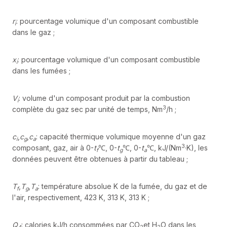
r
: pourcentage volumique d'un composant combustible
i
dans le gaz ;
x
: pourcentage volumique d'un composant combustible
i
dans les fumées ;
V
: volume d'un composant produit par la combustion
i
3
complète du gaz sec par unité de temps, Nm
/h ;
c
,
c
,
c
: capacité thermique volumique moyenne d'un gaz
i
g
a
3
composant, gaz, air à 0-
t
℃, 0-
t
℃, 0-
t
℃, kJ/(Nm
·K), les
f
g
a
données peuvent être obtenues à partir du tableau ;
T
,
T
,
T
: température absolue K de la fumée, du gaz et de
f
g
a
l'air, respectivement, 423 K, 313 K, 313 K ;
Q
: calories kJ/h consommées par CO
et H
O dans les