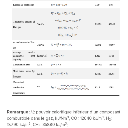
Remarque :
H
: pouvoir calorifique inférieur d'un composant
i
3
3
combustible dans le gaz, kJ/Nm
, CO : 12640 kJ/m
, H
:
2
3
3
18790 kJ/m
, CH
: 35880 kJ/m
;
4