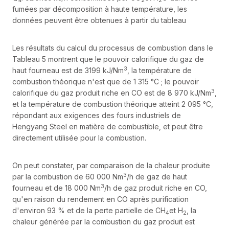
4
2
2
fumées par décomposition à haute température, les
données peuvent être obtenues à partir du tableau
Les résultats du calcul du processus de combustion dans le
Tableau 5 montrent que le pouvoir calorifique du gaz de
3
haut fourneau est de 3199 kJ/Nm
, la température de
combustion théorique n'est que de 1 315 °C ; le pouvoir
3
calorifique du gaz produit riche en CO est de 8 970 kJ/Nm
,
et la température de combustion théorique atteint 2 095 °C,
répondant aux exigences des fours industriels de
Hengyang Steel en matière de combustible, et peut être
directement utilisée pour la combustion.
On peut constater, par comparaison de la chaleur produite
3
par la combustion de 60 000 Nm
/h de gaz de haut
3
fourneau et de 18 000 Nm
/h de gaz produit riche en CO,
qu'en raison du rendement en CO après purification
d'environ 93 % et de la perte partielle de CH
et H
, la
4
2
chaleur générée par la combustion du gaz produit est