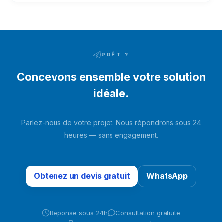
d'entrer dans le ventilateur. Après avoir été pressurisé par
le ventilateur, il entre dans le lit adsorbant via des
canalisations et des vannes de commutation
pneumatiques. L'humidité et le dioxyde de carbone
présents dans l'air brut sont adsorbés…
PRÊT ?
Concevons ensemble votre solution
idéale.
Parlez-nous de votre projet. Nous répondrons sous 24
heures — sans engagement.
Obtenez un devis gratuit
WhatsApp
Réponse sous 24h
Consultation gratuite