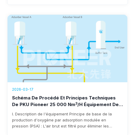
Forte de plus de 25 ans d'expertise et d'un portefeuille de
plus de 100 clients sidérurgiques à travers le monde,
l'entreprise garantit un déploiement rapide, une
consommation d'énergie inférieure à 0,3 kWh/Nm³ et des
économies annuelles de $3 à 8 millions d'euros.
2026-03-17
Schéma De Procédé Et Principes Techniques
3
De PKU Pioneer 25 000 Nm
/h Équipement De
Génération D'oxygène
I. Description de l'équipement Principe de base de la
production d'oxygène par adsorption modulée en
pression (PSA) : L'air brut est filtré pour éliminer les
impuretés à travers le filtre d'entrée du ventilateur avant