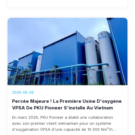
du haut fourneau. Le système réduit les coûts, élimine la
dépendance à l'oxygène liquide et génère plus de 1,76
million $ de revenus annuels, avec un retour sur
investissement prévu sous trois ans.
2026-05-26
Percée Majeure ! La Première Usine D'oxygène
VPSA De PKU Pioneer S'installe Au Vietnam
En mars 2026, PKU Pioneer a établi une collaboration
avec son premier client vietnamien pour un système
d'oxygénation VPSA d'une capacité de 10 000 Nm³/h.