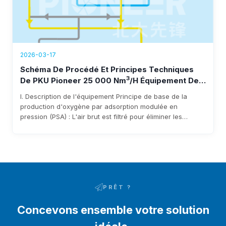
2026-03-17
Schéma De Procédé Et Principes Techniques
3
De PKU Pioneer 25 000 Nm
/h Équipement De
Génération D'oxygène
I. Description de l'équipement Principe de base de la
production d'oxygène par adsorption modulée en
pression (PSA) : L'air brut est filtré pour éliminer les
impuretés à travers le filtre d'entrée du ventilateur avant
d'entrer dans le ventilateur. Après avoir été pressurisé par
le ventilateur, il entre dans le lit adsorbant via des
canalisations et des vannes de commutation
pneumatiques. L'humidité et le dioxyde de carbone
présents dans l'air brut sont adsorbés…
PRÊT ?
Concevons ensemble votre solution