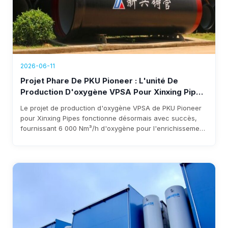
2026-06-11
Projet Phare De PKU Pioneer : L'unité De
Production D'oxygène VPSA Pour Xinxing Pipes
Désormais Opérationnelle, Générant Plus De
Le projet de production d'oxygène VPSA de PKU Pioneer
1,76 Million $ De Revenus Annuels
pour Xinxing Pipes fonctionne désormais avec succès,
fournissant 6 000 Nm³/h d'oxygène pour l'enrichissement
du haut fourneau. Le système réduit les coûts, élimine la
dépendance à l'oxygène liquide et génère plus de 1,76
million $ de revenus annuels, avec un retour sur
investissement prévu sous trois ans.