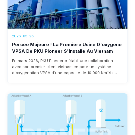
2026-05-26
Percée Majeure ! La Première Usine D'oxygène
VPSA De PKU Pioneer S'installe Au Vietnam
En mars 2026, PKU Pioneer a établi une collaboration
avec son premier client vietnamien pour un système
d'oxygénation VPSA d'une capacité de 10 000 Nm³/h.
Forte de plus de 25 ans d'expertise et d'un portefeuille de
plus de 100 clients sidérurgiques à travers le monde,
l'entreprise garantit un déploiement rapide, une
consommation d'énergie inférieure à 0,3 kWh/Nm³ et des
économies annuelles de $3 à 8 millions d'euros.