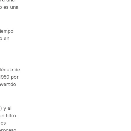
no es una
tiempo
ro en
olécula de
 1950 por
nvertido
 y el
 filtro.
ros
proceso,