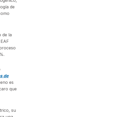
iogénico,
logía de
 como
 de la
n EAF
 proceso
0%.
e
as de
geno es
caro que
trico, su
ara una