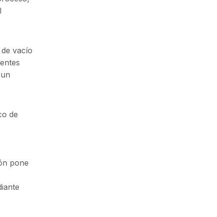
l
 de vacío
nentes
 un
co de
tón pone
diante