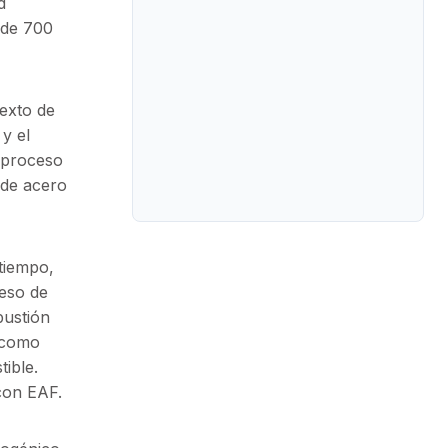
d
s de 700
texto de
y el
l proceso
 de acero
tiempo,
ceso de
bustión
, como
ible.
con EAF.