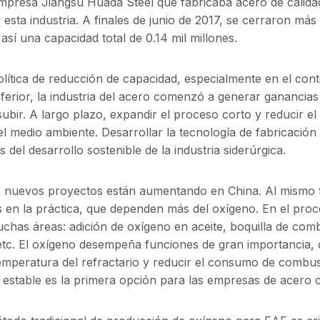
 empresa Jiangsu Huada Steel que fabricaba acero de calida
r esta industria. A finales de junio de 2017, se cerraron má
así una capacidad total de 0.14 mil millones.
olítica de reducción de capacidad, especialmente en el con
nferior, la industria del acero comenzó a generar ganancias 
ubir. A largo plazo, expandir el proceso corto y reducir e
l medio ambiente. Desarrollar la tecnología de fabricación
del desarrollo sostenible de la industria siderúrgica.
os nuevos proyectos están aumentando en China. Al mismo 
 en la práctica, que dependen más del oxígeno. En el pro
uchas áreas: adición de oxígeno en aceite, boquilla de com
 etc. El oxígeno desempeña funciones de gran importancia
temperatura del refractario y reducir el consumo de combust
estable es la primera opción para las empresas de acero 