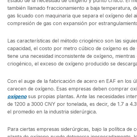
Estado de la necesidad de oxígeno y punto crítico: El 
también llamado fraccionamiento a baja temperatura, de
gas licuado con maquinaria que separa el oxígeno del a
compresión de gas con expansión por estrangulamiento 
Las características del método criogénico son las sigui
capacidad, el costo por metro cúbico de oxígeno es de 
tiene una necesidad inconsistente de oxígeno, mientras 
criogénico, el exceso de oxígeno producido se descarga
Con el auge de la fabricación de acero en EAF en los
carecen de oxígeno. Esas empresas deben comprar oxíg
oxígeno
sus propias plantas. Ante las necesidades inten
de 1200 a 3000 CNY por tonelada, es decir, de 1.7 a 4
el promedio en la industria siderúrgica.
Para ciertas empresas siderúrgicas, bajo la política de 
planta de oxígeno puede detenerse inesperadamente, l