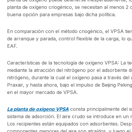
planta de oxígeno criogénico, se necesitan al menos 2 
buena opción para empresas bajo dicha política.
En comparación con el método criogénico, el VPSA tiene
de arranque y parada, control flexible de la carga, lo q
EAF.
Características de la tecnología de oxígeno VPSA: La 
mediante la atracción del nitrógeno por el adsorbente de
nitrógeno, durante la cual el oxígeno pasa a través del
Praxair, y hasta ahora, bajo el impulso de Beijing Pek
en el mayor mercado de VPSA.
La planta de oxígeno VPSA
consta principalmente del s
sistema de adsorción. El aire crudo se introduce en un 
Los recipientes están equipados con adsorbentes. Despu
componentes menores del aire son atraídos, y luego el 