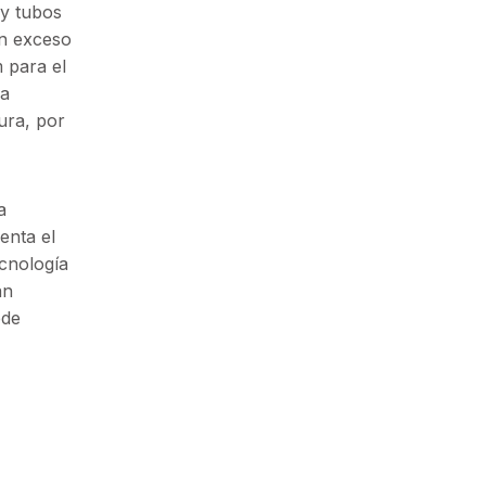
 y tubos
un exceso
 para el
ra
ura, por
a
enta el
ecnología
an
ede