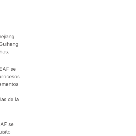
ejiang
 Guihang
ños.
 EAF se
 procesos
lementos
ias de la
EAF se
isito