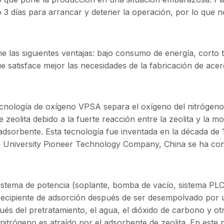
o 3 días para arrancar y detener la operación, por lo que 
 las siguientes ventajas: bajo consumo de energía, corto 
ue satisface mejor las necesidades de la fabricación de ace
tecnología de oxígeno VPSA separa el oxígeno del nitrógeno
 zeolita debido a la fuerte reacción entre la zeolita y la m
 adsorbente. Esta tecnología fue inventada en la década de
ing University Pioneer Technology Company, China se ha co
istema de potencia (soplante, bomba de vacío, sistema PLC)
recipiente de adsorción después de ser desempolvado por un
és del pretratamiento, el agua, el dióxido de carbono y ot
nitrógeno es atraído por el adsorbente de zeolita. En este 