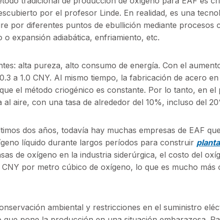
método tradicional de producción de oxígeno para EAF es cr
scubierto por el profesor Linde. En realidad, es una tecno
ire por diferentes puntos de ebullición mediante procesos
o expansión adiabática, enfriamiento, etc.
entes: alta pureza, alto consumo de energía. Con el aumento
0.3 a 1.0 CNY. Al mismo tiempo, la fabricación de acero e
que el método criogénico es constante. Por lo tanto, en el
 al aire, con una tasa de alrededor del 10%, incluso del 2
 últimos dos años, todavía hay muchas empresas de EAF qu
eno líquido durante largos períodos para construir
plant
sas de oxígeno en la industria siderúrgica, el costo del oxí
.3 CNY por metro cúbico de oxígeno, lo que es mucho más 
conservación ambiental y restricciones en el suministro eléc
o que pone la producción en una situación embarazosa. P