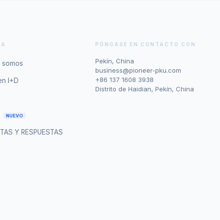
SA
PÓNGASE EN CONTACTO CON
Pekín, China
s somos
business@pioneer-pku.com
+86 137 1608 3938
en I+D
Distrito de Haidian, Pekín, China
NUEVO
TAS Y RESPUESTAS