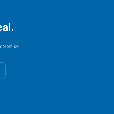
al.
mpromiso.