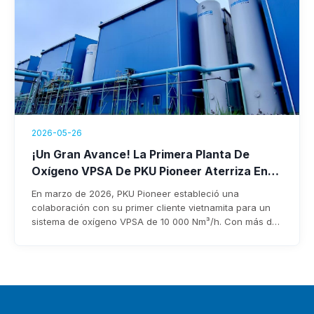
2026-05-26
¡Un Gran Avance! La Primera Planta De
Oxígeno VPSA De PKU Pioneer Aterriza En
Vietnam.
En marzo de 2026, PKU Pioneer estableció una
colaboración con su primer cliente vietnamita para un
sistema de oxígeno VPSA de 10 000 Nm³/h. Con más de
25 años de experiencia y más de 100 clientes
siderúrgicos a nivel mundial, la empresa garantiza una
rápida implementación, un consumo energético inferior
a 0,3 kWh/Nm³ y un ahorro anual de entre 1 TP5T3 y 8
millones de dólares.