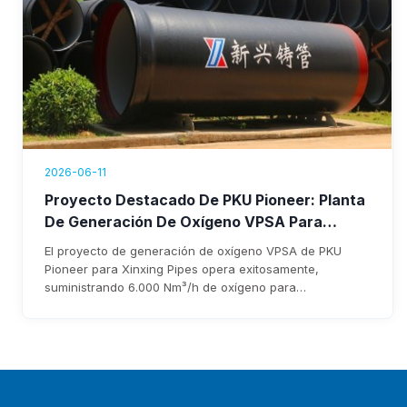
2026-06-11
Proyecto Destacado De PKU Pioneer: Planta
De Generación De Oxígeno VPSA Para
Xinxing Pipes Ya Está Operativa, Generando
El proyecto de generación de oxígeno VPSA de PKU
Más De $1.76 Millones En Ingresos Anuales
Pioneer para Xinxing Pipes opera exitosamente,
suministrando 6.000 Nm³/h de oxígeno para
enriquecimiento de alto horno. El sistema reduce costes,
elimina la dependencia del oxígeno líquido y genera más
de $1.76 millones en ingresos anuales, con una
recuperación de la inversión prevista en tres años.