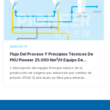
2026-03-17
Flujo Del Proceso Y Principios Técnicos De
3
PKU Pioneer 25.000 Nm
/h Equipo De
Generación De Oxígeno
Ⅰ. Descripción del equipo Principio básico de la
producción de oxígeno por adsorción por cambio de
presión (PSA): El aire bruto se filtra para eliminar
impurezas a través del filtro de entrada del soplante
antes de entrar en el soplante. Tras ser presurizado por
el soplante, entra en el lecho adsorbente a través de
tuberías y válvulas neumáticas de conmutación. La
humedad y el dióxido de carbono del aire bruto se
adsorben...