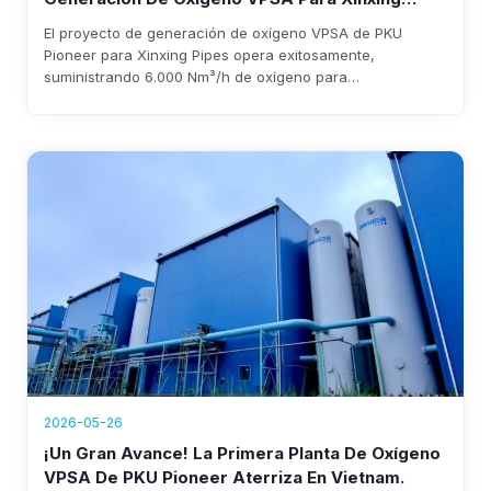
Pipes Ya Está Operativa, Generando Más De
El proyecto de generación de oxígeno VPSA de PKU
$1.76 Millones En Ingresos Anuales
Pioneer para Xinxing Pipes opera exitosamente,
suministrando 6.000 Nm³/h de oxígeno para
enriquecimiento de alto horno. El sistema reduce costes,
elimina la dependencia del oxígeno líquido y genera más
de $1.76 millones en ingresos anuales, con una
recuperación de la inversión prevista en tres años.
2026-05-26
¡Un Gran Avance! La Primera Planta De Oxígeno
VPSA De PKU Pioneer Aterriza En Vietnam.