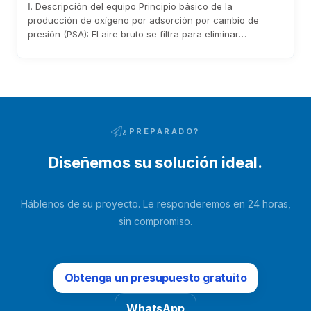
Ⅰ. Descripción del equipo Principio básico de la
producción de oxígeno por adsorción por cambio de
presión (PSA): El aire bruto se filtra para eliminar
impurezas a través del filtro de entrada del soplante antes
de entrar en el soplante. Tras ser presurizado por el
soplante, entra en el lecho adsorbente a través de
tuberías y válvulas neumáticas de conmutación. La
humedad y el dióxido de carbono del aire bruto se
adsorben...
¿PREPARADO?
Diseñemos su solución ideal.
Háblenos de su proyecto. Le responderemos en 24 horas,
sin compromiso.
Obtenga un presupuesto gratuito
WhatsApp