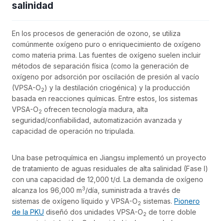
salinidad
En los procesos de generación de ozono, se utiliza
comúnmente oxígeno puro o enriquecimiento de oxígeno
como materia prima. Las fuentes de oxígeno suelen incluir
métodos de separación física (como la generación de
oxígeno por adsorción por oscilación de presión al vacío
(VPSA-O
) y la destilación criogénica) y la producción
2
basada en reacciones químicas. Entre estos, los sistemas
VPSA-O
ofrecen tecnología madura, alta
2
seguridad/confiabilidad, automatización avanzada y
capacidad de operación no tripulada.
Una base petroquímica en Jiangsu implementó un proyecto
de tratamiento de aguas residuales de alta salinidad (Fase I)
con una capacidad de 12,000 t/d. La demanda de oxígeno
3
alcanza los 96,000 m
/día, suministrada a través de
sistemas de oxígeno líquido y VPSA-O
sistemas.
Pionero
2
de la PKU
diseñó dos unidades VPSA-O
de torre doble
2