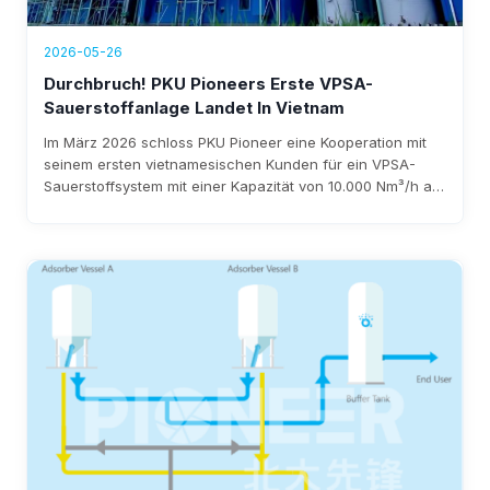
2026-05-26
Durchbruch! PKU Pioneers Erste VPSA-
Sauerstoffanlage Landet In Vietnam
Im März 2026 schloss PKU Pioneer eine Kooperation mit
seinem ersten vietnamesischen Kunden für ein VPSA-
Sauerstoffsystem mit einer Kapazität von 10.000 Nm³/h ab.
Dank über 25 Jahren Erfahrung und mehr als 100 Kunden
aus der Stahlindustrie weltweit gewährleistet das
Unternehmen eine schnelle Implementierung, einen
Stromverbrauch von unter 0,3 kWh/Nm³ und jährliche
Einsparungen von 1,5 Millionen US-Dollar.