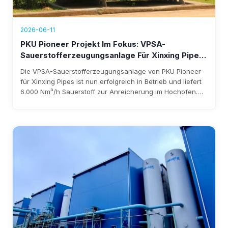
2026-06-11
PKU Pioneer Projekt Im Fokus: VPSA-
Sauerstofferzeugungsanlage Für Xinxing Pipes
Jetzt In Betrieb, Jährlicher Umsatz Von Über
Die VPSA-Sauerstofferzeugungsanlage von PKU Pioneer
1,76 Millionen US-Dollar
für Xinxing Pipes ist nun erfolgreich in Betrieb und liefert
6.000 Nm³/h Sauerstoff zur Anreicherung im Hochofen.
Das System senkt Kosten, beseitigt die Abhängigkeit von
flüssigem Sauerstoff und generiert einen jährlichen
Umsatz von über 1,76 Millionen US-Dollar, wobei die
Investition voraussichtlich innerhalb von drei Jahren
amortisiert ist.