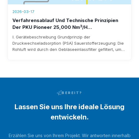
2026-03-17
Verfahrensablauf Und Technische Prinzipien
3
Der PKU Pioneer 25,000 Nm
/h
Sauerstofferzeugungsanlage
Ⅰ. Gerätebeschreibung Grundprinzip der
Druckwechseladsorption (PSA) Sauerstofferzeugung: Die
Rohluft wird durch den Gebläseeinlassfilter gefiltert, um
Verunreinigungen zu entfernen, bevor sie in das Gebläse
gelangt. Nach der Verdichtung durch das Gebläse gelangt
sie über Rohrleitungen und pneumatische Umschaltventile
in das Adsorptionsmittelbett. Feuchtigkeit und Kohlendioxid
in der Rohluft werden adsorbiert…
BEREIT?
Lassen Sie uns Ihre ideale Lösung
entwickeln.
Erzählen Sie uns von Ihrem Projekt. Wir antworten innerhalb