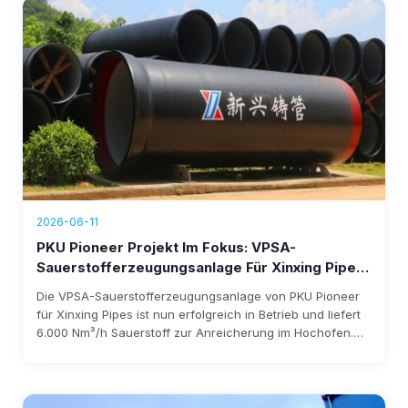
2026-06-11
PKU Pioneer Projekt Im Fokus: VPSA-
Sauerstofferzeugungsanlage Für Xinxing Pipes
Jetzt In Betrieb, Jährlicher Umsatz Von Über
Die VPSA-Sauerstofferzeugungsanlage von PKU Pioneer
1,76 Millionen US-Dollar
für Xinxing Pipes ist nun erfolgreich in Betrieb und liefert
6.000 Nm³/h Sauerstoff zur Anreicherung im Hochofen.
Das System senkt Kosten, beseitigt die Abhängigkeit von
flüssigem Sauerstoff und generiert einen jährlichen
Umsatz von über 1,76 Millionen US-Dollar, wobei die
Investition voraussichtlich innerhalb von drei Jahren