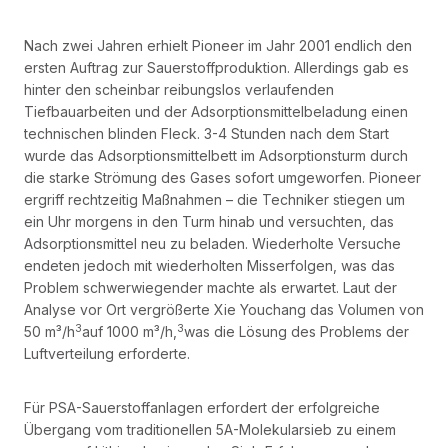
Nach zwei Jahren erhielt Pioneer im Jahr 2001 endlich den
ersten Auftrag zur Sauerstoffproduktion. Allerdings gab es
hinter den scheinbar reibungslos verlaufenden
Tiefbauarbeiten und der Adsorptionsmittelbeladung einen
technischen blinden Fleck. 3-4 Stunden nach dem Start
wurde das Adsorptionsmittelbett im Adsorptionsturm durch
die starke Strömung des Gases sofort umgeworfen. Pioneer
ergriff rechtzeitig Maßnahmen – die Techniker stiegen um
ein Uhr morgens in den Turm hinab und versuchten, das
Adsorptionsmittel neu zu beladen. Wiederholte Versuche
endeten jedoch mit wiederholten Misserfolgen, was das
Problem schwerwiegender machte als erwartet. Laut der
Analyse vor Ort vergrößerte Xie Youchang das Volumen von
3
3
50 m³/h
auf 1000 m³/h,
was die Lösung des Problems der
Luftverteilung erforderte.
Für PSA-Sauerstoffanlagen erfordert der erfolgreiche
Übergang vom traditionellen 5A-Molekularsieb zu einem