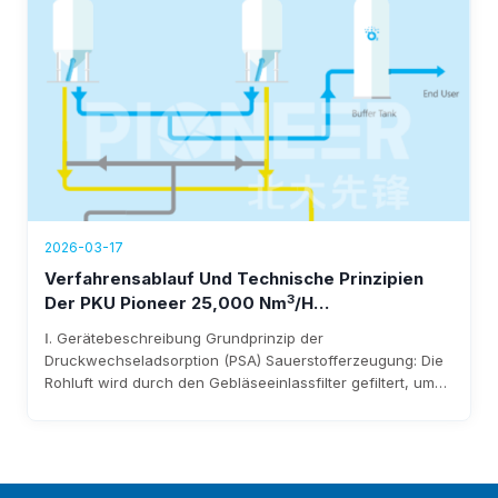
Einsparungen von 1,5 Millionen US-Dollar.
2026-03-17
Verfahrensablauf Und Technische Prinzipien
3
Der PKU Pioneer 25,000 Nm
/h
Sauerstofferzeugungsanlage
Ⅰ. Gerätebeschreibung Grundprinzip der
Druckwechseladsorption (PSA) Sauerstofferzeugung: Die
Rohluft wird durch den Gebläseeinlassfilter gefiltert, um
Verunreinigungen zu entfernen, bevor sie in das Gebläse
gelangt. Nach der Verdichtung durch das Gebläse gelangt
sie über Rohrleitungen und pneumatische Umschaltventile
in das Adsorptionsmittelbett. Feuchtigkeit und Kohlendioxid
in der Rohluft werden adsorbiert…