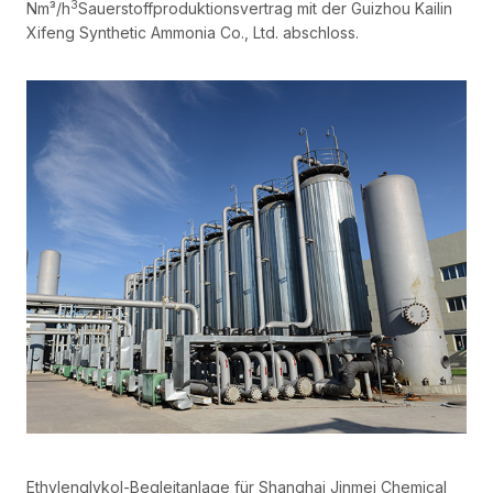
3
Nm³/h
Sauerstoffproduktionsvertrag mit der Guizhou Kailin
Xifeng Synthetic Ammonia Co., Ltd. abschloss.
Ethylenglykol-Begleitanlage für Shanghai Jinmei Chemical