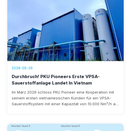
amortisiert ist.
2026-05-26
Durchbruch! PKU Pioneers Erste VPSA-
Sauerstoffanlage Landet In Vietnam
Im März 2026 schloss PKU Pioneer eine Kooperation mit
seinem ersten vietnamesischen Kunden für ein VPSA-
Sauerstoffsystem mit einer Kapazität von 10.000 Nm³/h ab.
Dank über 25 Jahren Erfahrung und mehr als 100 Kunden
aus der Stahlindustrie weltweit gewährleistet das
Unternehmen eine schnelle Implementierung, einen
Stromverbrauch von unter 0,3 kWh/Nm³ und jährliche